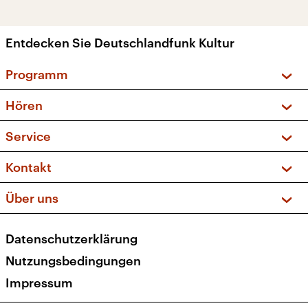
Entdecken Sie Deutschlandfunk Kultur
Programm
Vorschau und Rückschau
Hören
Sendungen und Podcasts
Livestream
Service
Musikliste
Frequenzen (UKW + DAB+)
FAQ
Kontakt
Kakadu – Das Kinderprogramm
Apps
Archiv
Hörerservice
Über uns
Newsletter
Social Media
Deutschlandradio
RSS
Datenschutzerklärung
Presse
Veranstaltungen
Nutzungsbedingungen
Karriere
Impressum
Transparenz