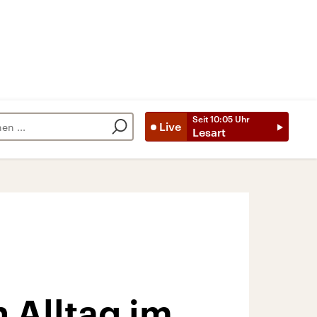
Seit
10:05
Uhr
Live
Lesart
 Alltag im