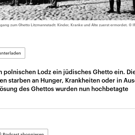
ngang zum Ghetto Litzmannstadt: Kinder, Kranke und Alte zuerst ermordet.
© I
unterladen
m polnischen Lodz ein jüdisches Ghetto ein. Di
ten starben an Hunger, Krankheiten oder in Aus
flösung des Ghettos wurden nun hochbetagte
Podcast abonnieren