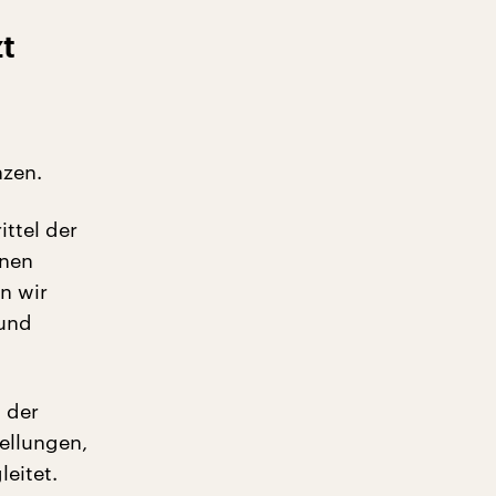
t
nzen.
ttel der
onen
n wir
 und
 der
ellungen,
eitet.