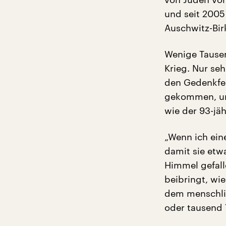
und seit 2005
Auschwitz-Bir
Wenige Tause
Krieg. Nur se
den Gedenkfei
gekommen, um
wie der 93-jäh
„Wenn ich ein
damit sie etw
Himmel gefall
beibringt, wi
dem menschlic
oder tausend T