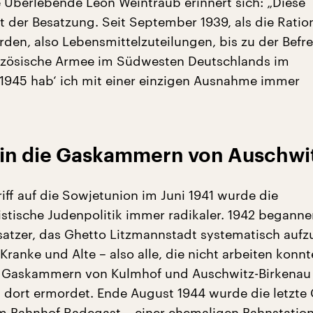
e Überlebende Leon Weintraub erinnert sich: „Diese
it der Besatzung. Seit September 1939, als die Ratio
rden, also Lebensmittelzuteilungen, bis zu der Befr
anzösische Armee im Südwesten Deutschlands im
945 hab‘ ich mit einer einzigen Ausnahme immer
in die Gaskammern von Auschwi
iff auf die Sowjetunion im Juni 1941 wurde die
listische Judenpolitik immer radikaler. 1942 beganne
atzer, das Ghetto Litzmannstadt systematisch aufz
 Kranke und Alte – also alle, die nicht arbeiten konnt
e Gaskammern von Kulmhof und Auschwitz-Birkenau
 dort ermordet. Ende August 1944 wurde die letzte
 Bahnhof Radegast – einer ehemaligen Bahnstation