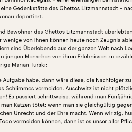
 eine Gedenkstätte des Ghettos Litzmannstadt – na
kenau deportiert.
nd Bewohner des Ghettos Litzmannstadt überlebte
hr wenige von ihnen können heute noch Zeugnis abl
ern sind Überlebende aus der ganzen Welt nach Lo
 jungen Menschen von ihren Erlebnissen zu erzähl
rige Marian Turski:
e Aufgabe habe, dann wäre diese, die Nachfolger zu
as Schlimmes vermeiden. Auschwitz ist nicht plötzl
en! Es passiert schrittweise, während man Fünfjähr
e man Katzen tötet; wenn man sie gleichgültig gege
hen Unrecht und der Ehre macht. Wenn wir zig, hu
ode vermeiden können, dann ist es unser aller Pflic