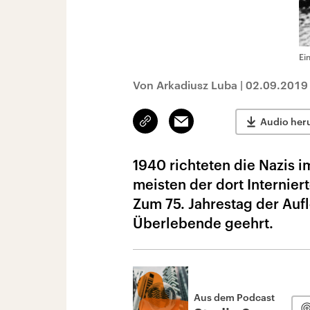
Ei
Von Arkadiusz Luba
|
02.09.2019
Link
Email
Audio her
kopieren/teilen
1940 richteten die Nazis i
meisten der dort Internier
Zum 75. Jahrestag der Au
Überlebende geehrt.
Aus dem Podcast