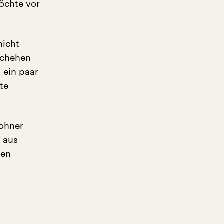
öchte vor
nicht
schehen
 ein paar
te
ohner
 aus
den