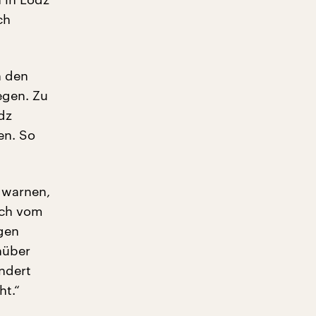
ch
n den
egen. Zu
dz
en. So
 warnen,
ich vom
igen
nüber
ndert
ht.“