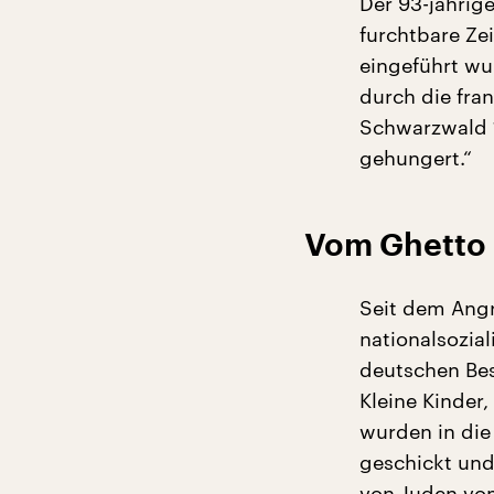
Der 93-jährig
furchtbare Ze
eingeführt wu
durch die fr
Schwarzwald 1
gehungert.“
Vom Ghetto 
Seit dem Angr
nationalsozia
deutschen Bes
Kleine Kinder,
wurden in di
geschickt und
von Juden vom