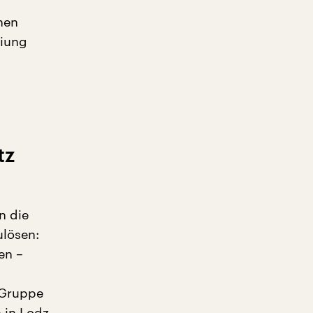
nen
eiung
tz
n die
ulösen:
en –
 Gruppe
 in Lodz