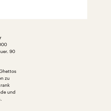
r
2000
uer. 90
Ghettos
en zu
krank
nde und
.