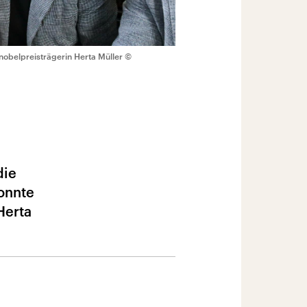
nobelpreisträgerin Herta Müller
©
die
onnte
Herta