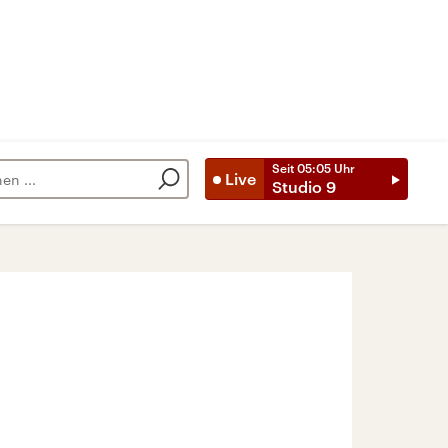
Seit
05:05
Uhr
Live
Studio 9