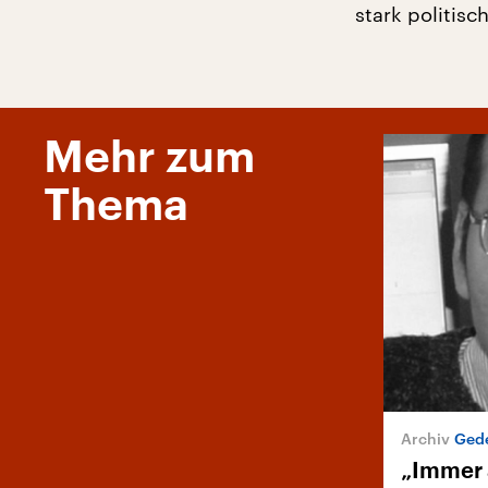
stark politis
Mehr zum
Thema
Gede
„Immer