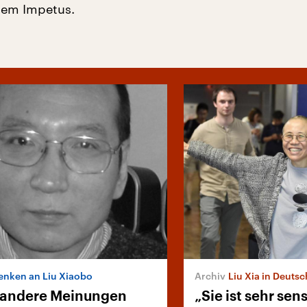
chem Impetus.
nken an Liu Xiaobo
Liu Xia in Deuts
 andere Meinungen
„Sie ist sehr sens