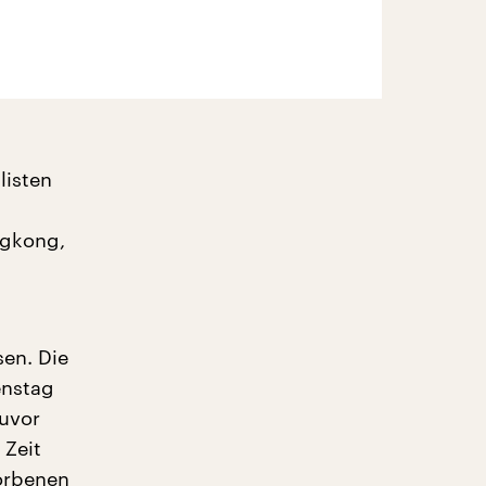
listen
ngkong,
en. Die
enstag
Zuvor
 Zeit
orbenen