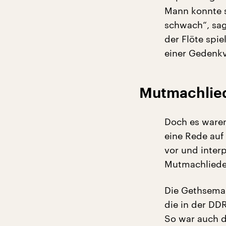
Mann konnte si
schwach“, sag
der Flöte spie
einer Gedenkv
Mutmachlied
Doch es waren
eine Rede auf 
vor und inter
Mutmachlieder
Die Gethseman
die in der DDR
So war auch d