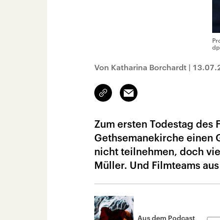
Pr
dp
Von Katharina Borchardt
|
13.07.
Link
Email
kopieren/teilen
Zum ersten Todestag des F
Gethsemanekirche einen G
nicht teilnehmen, doch vi
Müller. Und Filmteams aus 
Aus dem Podcast