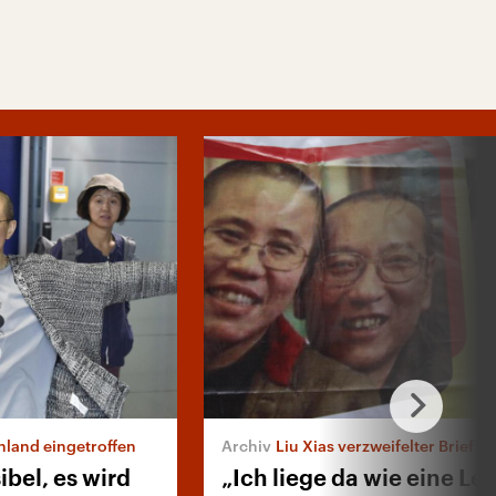
chland eingetroffen
Liu Xias verzweifelter Brief
ibel, es wird
„Ich liege da wie eine Le