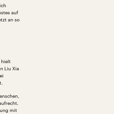
ich
stes auf
etzt an so
hielt
n Liu Xia
ei
t.
Menschen,
aufrecht.
tung mit