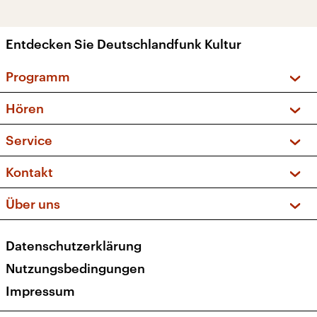
Entdecken Sie Deutschlandfunk Kultur
Programm
Vorschau und Rückschau
Hören
Sendungen und Podcasts
Livestream
Service
Musikliste
Frequenzen (UKW + DAB+)
FAQ
Kontakt
Kakadu – Das Kinderprogramm
Apps
Archiv
Hörerservice
Über uns
Newsletter
Social Media
Deutschlandradio
RSS
Datenschutzerklärung
Presse
Veranstaltungen
Nutzungsbedingungen
Karriere
Impressum
Transparenz