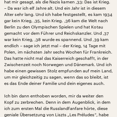
hat mir gesagt, als die Nazis kamen ‚33: Das ist Krieg.
– Da war ich elf Jahre alt. Und ein Jahr ist in diesem
Alter sehr lang. Und ich habe festgestellt, es kam 1934
gar kein Krieg, ‚35, kein Krieg. ‚36 kam die Welt nach
Berlin zu den Olympischen Spielen und hat Kotau
gemacht vor dem Führer und Reichskanzler. Und ‚37
war kein Krieg, ‚38 wurde es spannend. Und ‚39 kam
endlich – sage ich jetzt mal – der Krieg, 14 Tage mit
Polen, im nächsten Jahr sechs Wochen für Frankreich.
Das hatte nicht mal das Kaiserreich geschafft, in der
Zwischenzeit noch Norwegen und Dänemark. Und ich
habe einen gewissen Stolz empfunden auf mein Land,
um mir gleichzeitig zu sagen, wenn das so bleibt, ist
es das Ende deiner Familie und dein eigenes auch.
Ich bin dann enthoben worden, mir da weiter den
Kopf zu zerbrechen. Denn in dem Augenblick, in dem
ich zum ersten Mal die Russlandfanfare hörte, diese
geniale Übersetzung von Liszts „Les Préludes“, habe