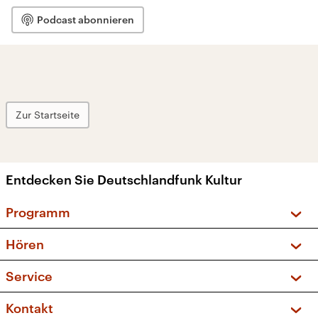
Podcast abonnieren
Zur Startseite
Entdecken Sie Deutschlandfunk Kultur
Programm
Vorschau und Rückschau
Hören
Sendungen und Podcasts
Livestream
Service
Musikliste
Frequenzen (UKW + DAB+)
FAQ
Kontakt
Kakadu – Das Kinderprogramm