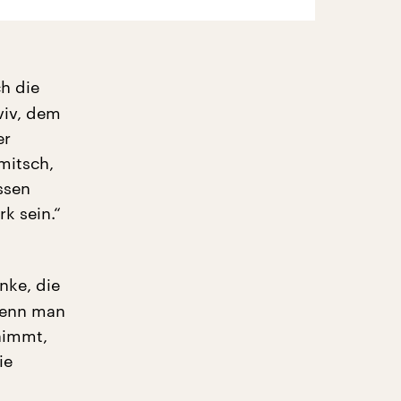
h die
viv, dem
er
mitsch,
ssen
k sein.“
nke, die
 wenn man
nimmt,
ie