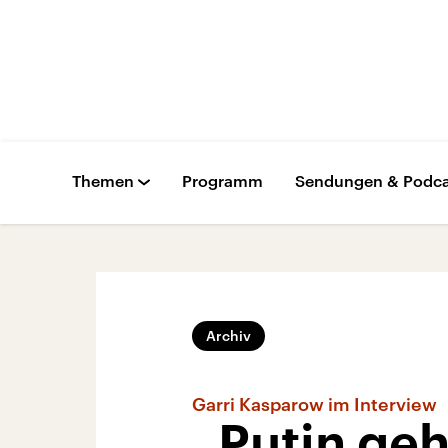
Themen
Programm
Sendungen & Podca
Archiv
Garri Kasparow im Interview
„Putin geh