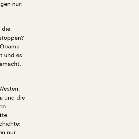
agen nur:
 die
 stoppen?
t Obama
t und es
gemacht,
 Westen,
a und die
den
tte
chichte:
en nur