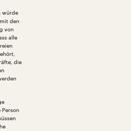
h würde
 mit den
ng von
ss alle
reien
ehört,
äfte, die
en
 werden
ge
e Person
müssen
che