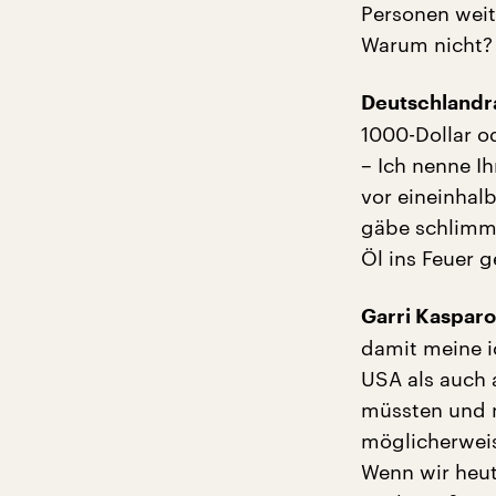
Personen weit
Warum nicht?
Deutschlandra
1000-Dollar o
– Ich nenne I
vor eineinhal
gäbe schlimme
Öl ins Feuer 
Garri Kaspar
damit meine i
USA als auch 
müssten und m
möglicherweis
Wenn wir heut