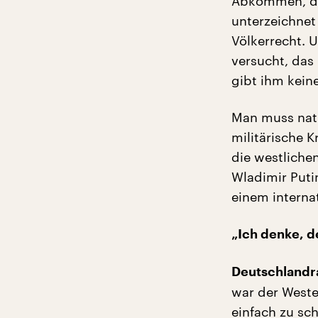
Abkommen, di
unterzeichnet
Völkerrecht. U
versucht, das
gibt ihm kein
Man muss natü
militärische K
die westliche
Wladimir Puti
einem internat
„Ich denke, 
Deutschlandra
war der Westen
einfach zu sc