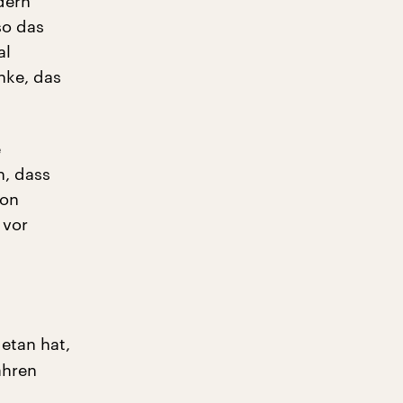
dern
so das
al
nke, das
e
h, dass
von
 vor
getan hat,
ahren