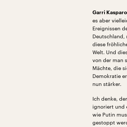
Garri Kaspar
es aber vielle
Ereignissen d
Deutschland, 
diese fröhlic
Welt. Und die
von der man s
Mächte, die s
Demokratie er
nun stärker.
Ich denke, de
ignoriert und 
wie Putin mus
gestoppt werd