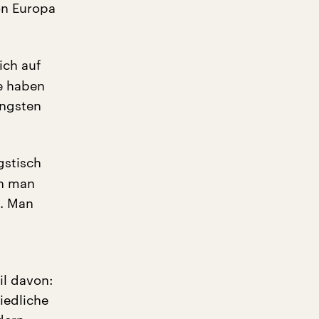
on Europa
ich auf
e haben
üngsten
gstisch
nn man
n. Man
il davon:
iedliche