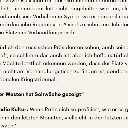
e zuvor Russland mit der Ukraine und anderen Län
 hat, die nun komplett nicht eingehalten wurden, al
nd auch sein Verhalten in Syrien, wo er nun unilater
 mörderische Regime von Assad zu schützen. Ich de
en Platz am Verhandlungstisch.
rlich den russischen Präsidenten sehen, auch sein
raft, so schlimm das auch ist, aber ich hoffe natürlic
n Mächte letztlich erkennen werden, dass der Platz 
n nicht am Verhandlungstisch zu finden ist, sondern
ionalen Kriegstribunal.
der Westen hat Schwäche gezeigt“
Wenn Putin sich so profiliert, wie er es 
dio Kultur:
 in den letzten Monaten, vielleicht in den letzten J
hwach?