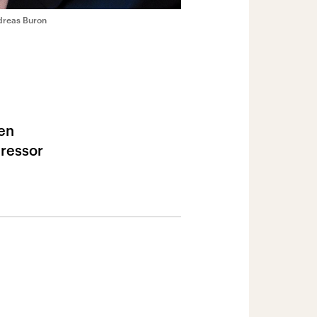
dreas Buron
en
ressor