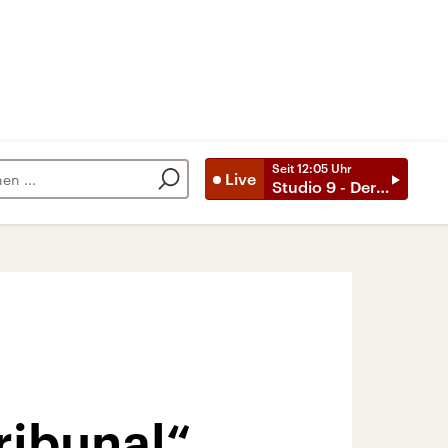
Seit
12:05
Uhr
Live
Studio 9 - Der Tag mit ..
ribunal“