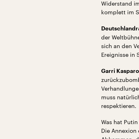
Widerstand im
komplett im S
Deutschlandra
der Weltbühne
sich an den V
Ereignisse in 
Garri Kaspar
zurückzubombe
Verhandlungen
muss natürlic
respektieren.
Was hat Putin
Die Annexion 