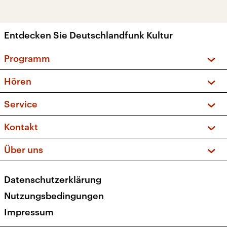
Entdecken Sie Deutschlandfunk Kultur
Programm
Vorschau und Rückschau
Hören
Sendungen und Podcasts
Livestream
Service
Musikliste
Frequenzen (UKW + DAB+)
FAQ
Kontakt
Kakadu – Das Kinderprogramm
Apps
Archiv
Hörerservice
Über uns
Newsletter
Social Media
Deutschlandradio
RSS
Datenschutzerklärung
Presse
Veranstaltungen
Nutzungsbedingungen
Karriere
Impressum
Transparenz