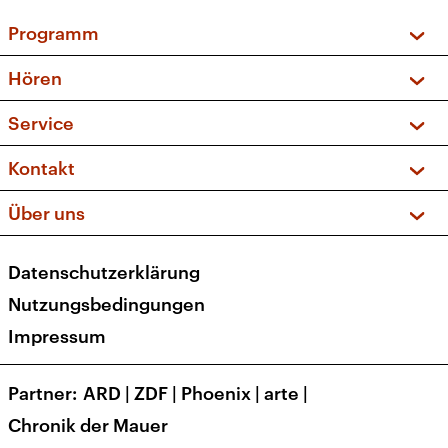
Programm
Vorschau und Rückschau
Hören
Sendungen und Podcasts
Livestream
Service
Musikliste
Frequenzen (UKW + DAB+)
FAQ
Kontakt
Kakadu – Das Kinderprogramm
Apps
Archiv
Hörerservice
Über uns
Newsletter
Social Media
Deutschlandradio
RSS
Datenschutzerklärung
Presse
Veranstaltungen
Nutzungsbedingungen
Karriere
Impressum
Transparenz
Korrekturen und Richtigstellungen
Partner
ARD
|
ZDF
|
Phoenix
|
arte
|
Barrierefreiheit
Chronik der Mauer