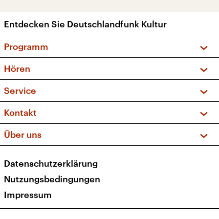
Entdecken Sie Deutschlandfunk Kultur
Programm
Vorschau und Rückschau
Hören
Sendungen und Podcasts
Livestream
Service
Musikliste
Frequenzen (UKW + DAB+)
FAQ
Kontakt
Kakadu – Das Kinderprogramm
Apps
Archiv
Hörerservice
Über uns
Newsletter
Social Media
Deutschlandradio
RSS
Datenschutzerklärung
Presse
Veranstaltungen
Nutzungsbedingungen
Karriere
Impressum
Transparenz
Korrekturen und Richtigstellungen