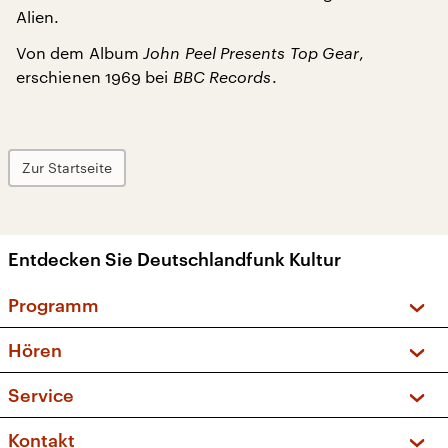
Alien.
Von dem Album
John Peel Presents Top Gear
,
erschienen 1969 bei
BBC Records
.
Zur Startseite
Entdecken Sie Deutschlandfunk Kultur
Programm
Vorschau und Rückschau
Hören
Sendungen und Podcasts
Livestream
Service
Musikliste
Frequenzen (UKW + DAB+)
FAQ
Kontakt
Kakadu – Das Kinderprogramm