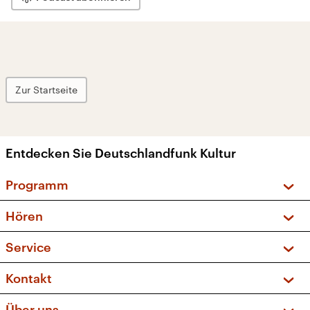
Zur Startseite
Entdecken Sie Deutschlandfunk Kultur
Programm
Vorschau und Rückschau
Hören
Sendungen und Podcasts
Livestream
Service
Musikliste
Frequenzen (UKW + DAB+)
FAQ
Kontakt
Kakadu – Das Kinderprogramm
Apps
Archiv
Hörerservice
Über uns