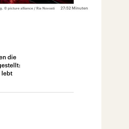
27:52 Minuten
g.
© picture alliance / Ria Novosti
en die
estellt:
 lebt