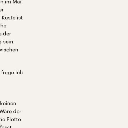
en im Mai
er
Küste ist
che
e der
 sein.
wischen
 frage ich
 keinen
 Wäre der
he Flotte
fasst.