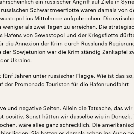
hrscheinlich ein russischer Angriff auf Ziele in Syri
er russischen Schwarzmeerflotte waren damals von d
wastopol ins Mittelmeer aufgebrochen. Die syrische 
n weniger als zwei Tagen zu erreichen. Die strategis
 Hafens von Sewastopol und der Kriegsflotte dürft
r die Annexion der Krim durch Russlands Regierung
 der Sowjetunion war die Krim ständig Zankapfel z
der Ukraine.
it fünf Jahren unter russischer Flagge. Wie ist das so,
auf der Promenade Touristen für die Hafenrundfahrt
ive und negative Seiten. Allein die Tatsache, das wir
st positiv. Sonst hätten wir dasselbe wie in Donezk.
ochen, wäre alles ganz schrecklich. Die amerikanisc
hier liegen. Sie hatten es damals schon ins Auge ge