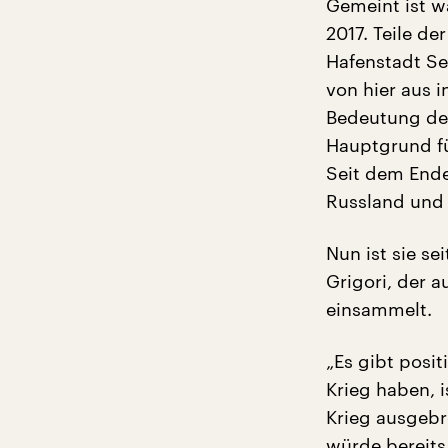
Gemeint ist wa
2017. Teile d
Hafenstadt Se
von hier aus i
Bedeutung des
Hauptgrund fü
Seit dem Ende
Russland und 
Nun ist sie se
Grigori, der 
einsammelt.
„Es gibt posit
Krieg haben, i
Krieg ausgebr
würde bereits 