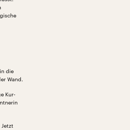
n
rgische
in die
der Wand.
ge Kur-
entnerin
 Jetzt