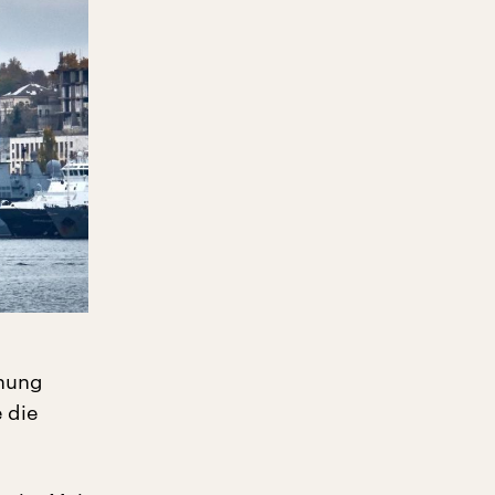
rnung
 die