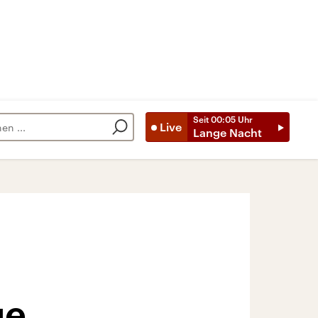
Seit
00:05
Uhr
Live
Lange Nacht
ge