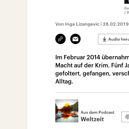
Ei
/ 
Von Inga Lizengevic
|
28.02.2019
Link
Email
Audio her
kopieren/teilen
Im Februar 2014 übernahme
Macht auf der Krim. Fünf Ja
gefoltert, gefangen, versch
Alltag.
Aus dem Podcast
Weltzeit