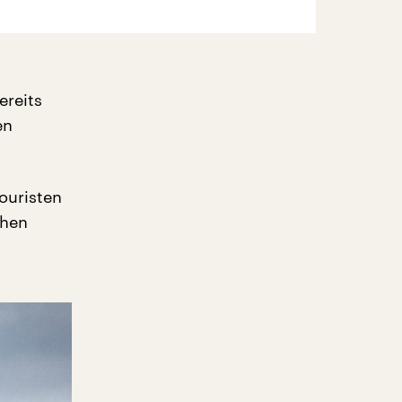
ereits
en
ouristen
chen