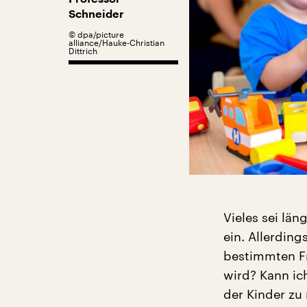
Schneider
©
dpa/picture
alliance/Hauke-Christian
Dittrich
Vieles sei lä
ein. Allerdin
bestimmten Fr
wird? Kann ic
der Kinder zu