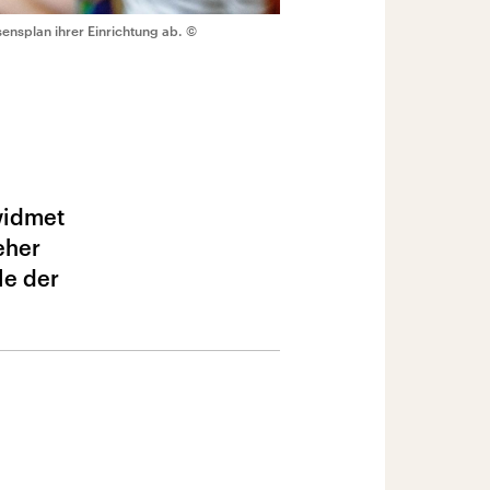
nsplan ihrer Einrichtung ab.
©
widmet
eher
le der