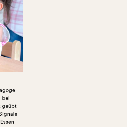
ädagoge
 bei
z geübt
Signale
 Essen