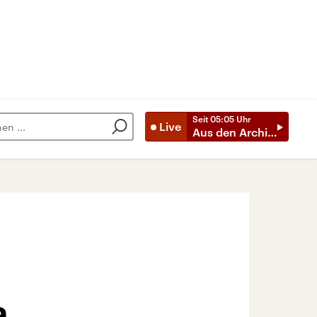
Seit
05:05
Uhr
Live
Aus den Archiven
a