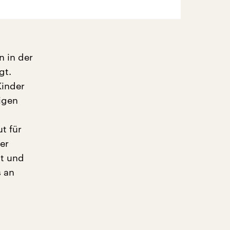
n in der
gt.
Kinder
igen
t für
er
kt und
s an