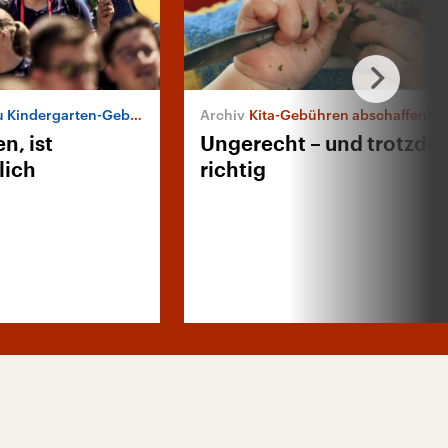
 Kindergarten-Gebühren
Kita-Gebühren abschaffen!
n, ist
Ungerecht – und trotzde
lich
richtig