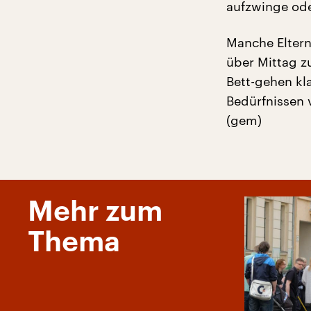
aufzwinge ode
Manche Eltern
über Mittag z
Bett-gehen kl
Bedürfnissen 
(gem)
Mehr zum
Thema