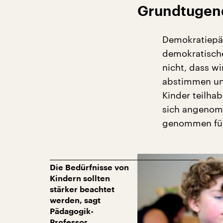
Grundtugen
Demokratiepä
demokratische
nicht, dass wi
abstimmen und
Kinder teilhab
sich angenomm
genommen fü
Die Bedürfnisse von
Kindern sollten
stärker beachtet
werden, sagt
Pädagogik-
Professor