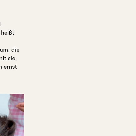
l
 heißt
d
um, die
it sie
h ernst