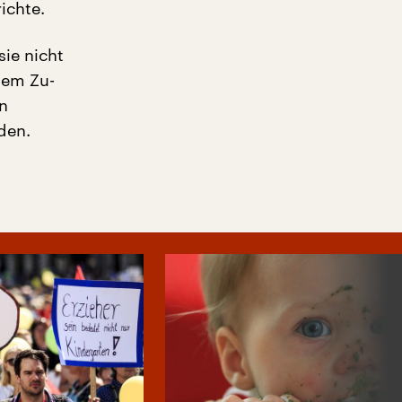
ichte.
sie nicht
dem Zu-
on
den.