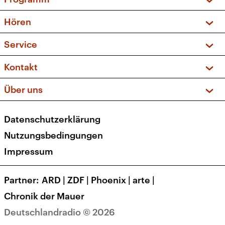
Vorschau und Rückschau
Hören
Sendungen und Podcasts
Livestream
Service
Musikliste
Frequenzen (UKW + DAB+)
FAQ
Kontakt
Kakadu – Das Kinderprogramm
Apps
Archiv
Hörerservice
Über uns
Newsletter
Social Media
Deutschlandradio
RSS
Datenschutzerklärung
Presse
Veranstaltungen
Nutzungsbedingungen
Karriere
Impressum
Transparenz
Korrekturen und Richtigstellungen
Partner
ARD
|
ZDF
|
Phoenix
|
arte
|
Barrierefreiheit
Chronik der Mauer
Deutschlandradio © 2026