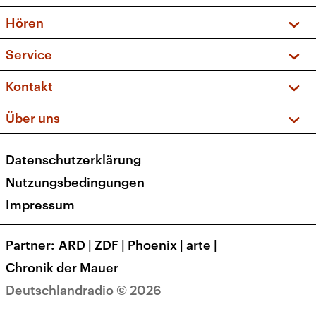
Vorschau und Rückschau
Hören
Sendungen und Podcasts
Livestream
Service
Musikliste
Frequenzen (UKW + DAB+)
FAQ
Kontakt
Kakadu – Das Kinderprogramm
Apps
Archiv
Hörerservice
Über uns
Newsletter
Social Media
Deutschlandradio
RSS
Datenschutzerklärung
Presse
Veranstaltungen
Nutzungsbedingungen
Karriere
Impressum
Transparenz
Korrekturen und Richtigstellungen
Partner
ARD
|
ZDF
|
Phoenix
|
arte
|
Barrierefreiheit
Chronik der Mauer
Deutschlandradio © 2026