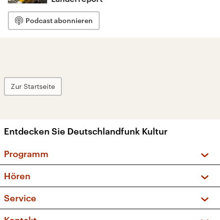
Podcast abonnieren
Zur Startseite
Entdecken Sie Deutschlandfunk Kultur
Programm
Vorschau und Rückschau
Hören
Sendungen und Podcasts
Livestream
Service
Musikliste
Frequenzen (UKW + DAB+)
FAQ
Kakadu – Das Kinderprogramm