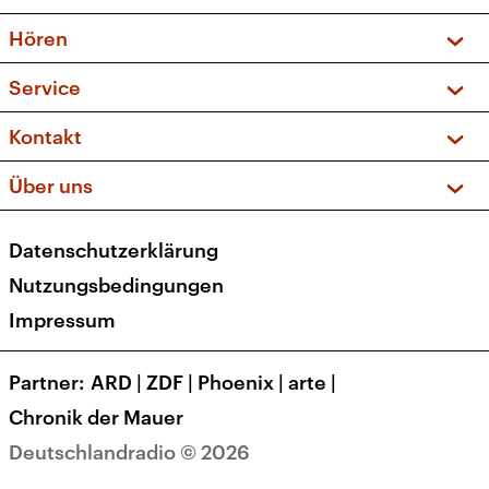
Vorschau und Rückschau
Hören
Sendungen und Podcasts
Livestream
Service
Musikliste
Frequenzen (UKW + DAB+)
FAQ
Kontakt
Kakadu – Das Kinderprogramm
Apps
Archiv
Hörerservice
Über uns
Newsletter
Social Media
Deutschlandradio
RSS
Datenschutzerklärung
Presse
Veranstaltungen
Nutzungsbedingungen
Karriere
Impressum
Transparenz
Korrekturen und Richtigstellungen
Partner
ARD
|
ZDF
|
Phoenix
|
arte
|
Barrierefreiheit
Chronik der Mauer
Deutschlandradio © 2026