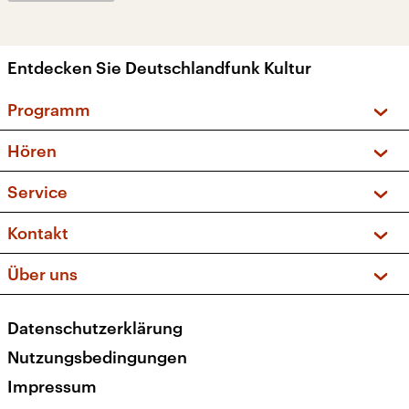
Entdecken Sie Deutschlandfunk Kultur
Programm
Vorschau und Rückschau
Hören
Sendungen und Podcasts
Livestream
Service
Musikliste
Frequenzen (UKW + DAB+)
FAQ
Kontakt
Kakadu – Das Kinderprogramm
Apps
Archiv
Hörerservice
Über uns
Newsletter
Social Media
Deutschlandradio
RSS
Datenschutzerklärung
Presse
Veranstaltungen
Nutzungsbedingungen
Karriere
Impressum
Transparenz