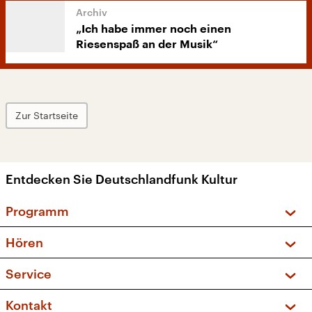
„Ich habe immer noch einen
Riesenspaß an der Musik“
Zur Startseite
Entdecken Sie Deutschlandfunk Kultur
Programm
Vorschau und Rückschau
Hören
Sendungen und Podcasts
Livestream
Service
Musikliste
Frequenzen (UKW + DAB+)
FAQ
Kontakt
Kakadu – Das Kinderprogramm