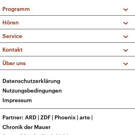
Programm
Vorschau und Rückschau
Hören
Sendungen und Podcasts
Livestream
Service
Musikliste
Frequenzen (UKW + DAB+)
FAQ
Kontakt
Kakadu – Das Kinderprogramm
Apps
Archiv
Hörerservice
Über uns
Newsletter
Social Media
Deutschlandradio
RSS
Datenschutzerklärung
Presse
Veranstaltungen
Nutzungsbedingungen
Karriere
Impressum
Transparenz
Korrekturen und Richtigstellungen
Partner
ARD
|
ZDF
|
Phoenix
|
arte
|
Barrierefreiheit
Chronik der Mauer