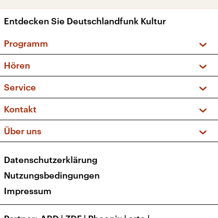
Entdecken Sie Deutschlandfunk Kultur
Programm
Vorschau und Rückschau
Hören
Sendungen und Podcasts
Livestream
Service
Musikliste
Frequenzen (UKW + DAB+)
FAQ
Kontakt
Kakadu – Das Kinderprogramm
Apps
Archiv
Hörerservice
Über uns
Newsletter
Social Media
Deutschlandradio
RSS
Datenschutzerklärung
Presse
Veranstaltungen
Nutzungsbedingungen
Karriere
Impressum
Transparenz
Korrekturen und Richtigstellungen