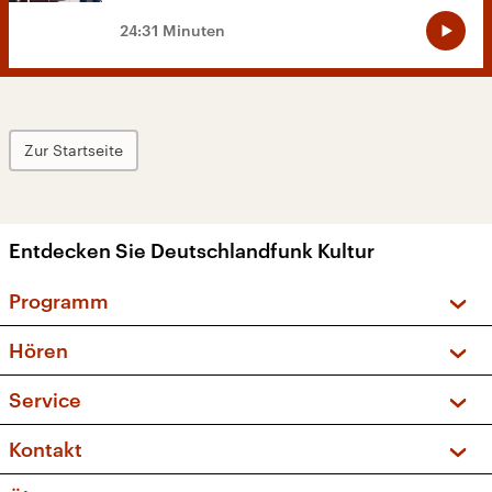
24:31 Minuten
Zur Startseite
Entdecken Sie Deutschlandfunk Kultur
Programm
Vorschau und Rückschau
Hören
Sendungen und Podcasts
Livestream
Service
Musikliste
Frequenzen (UKW + DAB+)
FAQ
Kontakt
Kakadu – Das Kinderprogramm
Apps
Archiv
Hörerservice