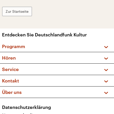
Zur Startseite
Entdecken Sie Deutschlandfunk Kultur
Programm
Vorschau und Rückschau
Hören
Sendungen und Podcasts
Livestream
Service
Musikliste
Frequenzen (UKW + DAB+)
FAQ
Kontakt
Kakadu – Das Kinderprogramm
Apps
Archiv
Hörerservice
Über uns
Newsletter
Social Media
Deutschlandradio
RSS
Datenschutzerklärung
Presse
Veranstaltungen