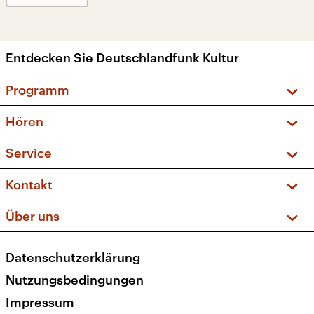
Entdecken Sie Deutschlandfunk Kultur
Programm
Vorschau und Rückschau
Hören
Sendungen und Podcasts
Livestream
Service
Musikliste
Frequenzen (UKW + DAB+)
FAQ
Kontakt
Kakadu – Das Kinderprogramm
Apps
Archiv
Hörerservice
Über uns
Newsletter
Social Media
Deutschlandradio
RSS
Datenschutzerklärung
Presse
Veranstaltungen
Nutzungsbedingungen
Karriere
Impressum
Transparenz