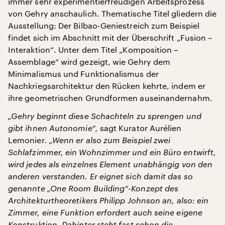
immer sehr experimentierfreudigen Arbeitsprozess
von Gehry anschaulich. Thematische Titel gliedern die
Ausstellung: Der Bilbao-Geniestreich zum Beispiel
findet sich im Abschnitt mit der Überschrift „Fusion –
Interaktion“. Unter dem Titel „Komposition –
Assemblage“ wird gezeigt, wie Gehry dem
Minimalismus und Funktionalismus der
Nachkriegsarchitektur den Rücken kehrte, indem er
ihre geometrischen Grundformen auseinandernahm.
„Gehry beginnt diese Schachteln zu sprengen und
gibt ihnen Autonomie“,
sagt Kurator Aurélien
Lemonier
. „Wenn er also zum Beispiel zwei
Schlafzimmer, ein Wohnzimmer und ein Büro entwirft,
wird jedes als einzelnes Element unabhängig von den
anderen verstanden. Er eignet sich damit das so
genannte „One Room Building“-Konzept des
Architekturtheoretikers Philipp Johnson an, also: ein
Zimmer, eine Funktion erfordert auch seine eigene
Konstruktion. Dahinter steht fast schon die