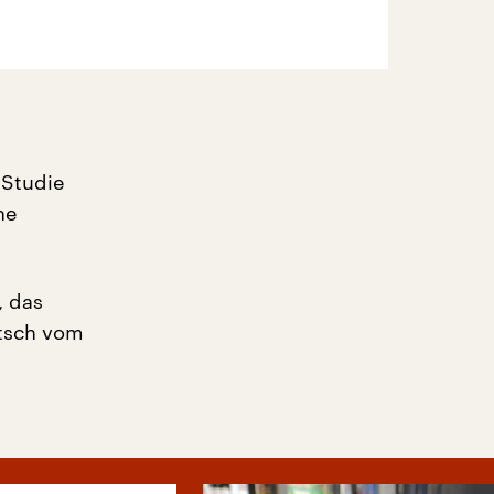
 Studie
ne
, das
itsch vom