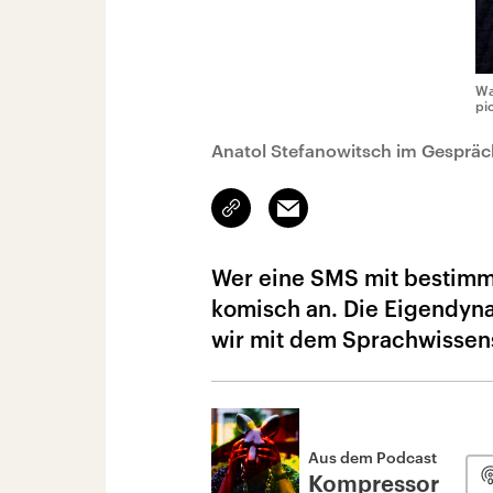
Wa
pi
Anatol Stefanowitsch im Gesprä
Link
Email
kopieren/teilen
Wer eine SMS mit bestimm
komisch an. Die Eigendyn
wir mit dem Sprachwissens
Aus dem Podcast
Kompressor