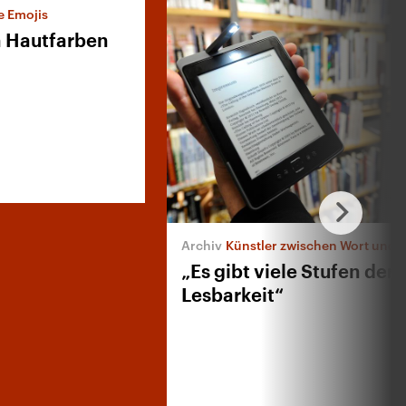
e Emojis
n Hautfarben
Künstler zwischen Wort und B
„Es gibt viele Stufen der
Lesbarkeit“