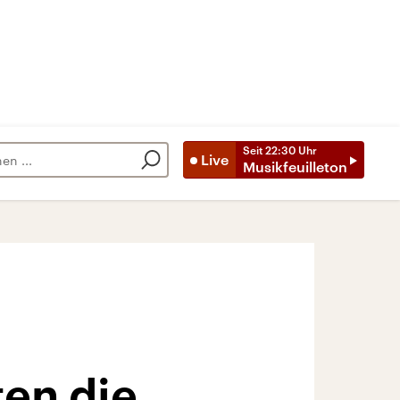
Seit
22:30
Uhr
Live
Musikfeuilleton
en die