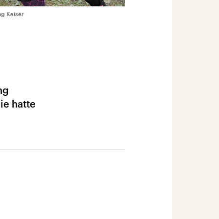
ng Kaiser
ng
ie hatte