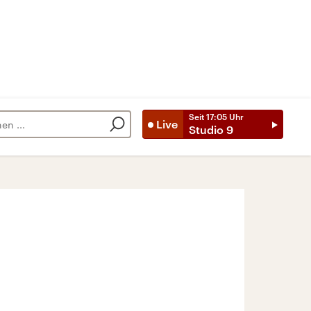
Seit
17:05
Uhr
Live
Studio 9