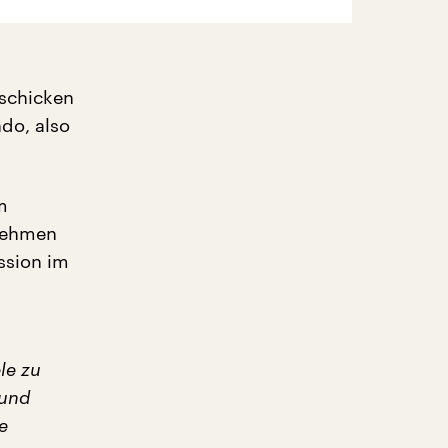
 schicken
do, also
m
rnehmen
ssion im
le zu
 und
e