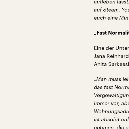
aufleben läss
auf Steam, You
euch eine Minu
„Fast Normal
Eine der Unter
Jana Reinhard
Anita Sarkees
„Man muss leid
das fast Norma
Vergewaltigun
immer vor, ab
Wohnungsadres
ist absolut unf
nehmen, die e