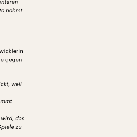
entaren
tte nehmt
wicklerin
sse gegen
ckt, weil
kommt
wird, das
Spiele zu