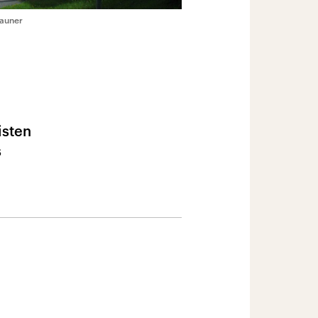
hauner
isten
s