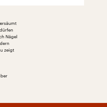
versäumt
dürfen
ch Nägel
ndern
u zeigt
über