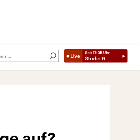
Seit
17:05
Uhr
Live
Studio 9
ge auf?