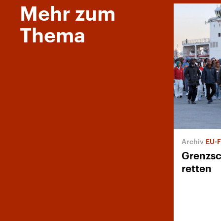
Mehr zum
Thema
EU-F
Grenzsc
retten