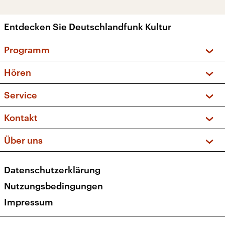
Entdecken Sie Deutschlandfunk Kultur
Programm
Vorschau und Rückschau
Hören
Sendungen und Podcasts
Livestream
Service
Musikliste
Frequenzen (UKW + DAB+)
FAQ
Kontakt
Kakadu – Das Kinderprogramm
Apps
Archiv
Hörerservice
Über uns
Newsletter
Social Media
Deutschlandradio
RSS
Datenschutzerklärung
Presse
Veranstaltungen
Nutzungsbedingungen
Karriere
Impressum
Transparenz
Korrekturen und Richtigstellungen