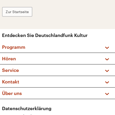
Zur Startseite
Entdecken Sie Deutschlandfunk Kultur
Programm
Vorschau und Rückschau
Hören
Sendungen und Podcasts
Livestream
Service
Musikliste
Frequenzen (UKW + DAB+)
FAQ
Kontakt
Kakadu – Das Kinderprogramm
Apps
Archiv
Hörerservice
Über uns
Newsletter
Social Media
Deutschlandradio
RSS
Datenschutzerklärung
Presse
Veranstaltungen