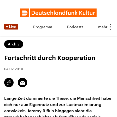
Live
Programm
Podcasts
Archiv
Fortschritt durch Kooperation
04.02.2010
Email
Link
kopieren/teilen
Lange Zeit dominierte die These, die Menschheit habe
sich nur aus Eigennutz und zur Lustmaximierung
entwickelt. Jeremy Rifkin hingegen sieht die
Menschheitsgeschichte als fortwährende soziale