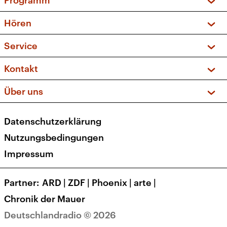
Programm
Vorschau und Rückschau
Hören
Sendungen und Podcasts
Livestream
Service
Musikliste
Frequenzen (UKW + DAB+)
FAQ
Kontakt
Kakadu – Das Kinderprogramm
Apps
Archiv
Hörerservice
Über uns
Newsletter
Social Media
Deutschlandradio
RSS
Datenschutzerklärung
Presse
Veranstaltungen
Nutzungsbedingungen
Karriere
Impressum
Transparenz
Korrekturen und Richtigstellungen
Partner
ARD
|
ZDF
|
Phoenix
|
arte
|
Barrierefreiheit
Chronik der Mauer
Deutschlandradio © 2026