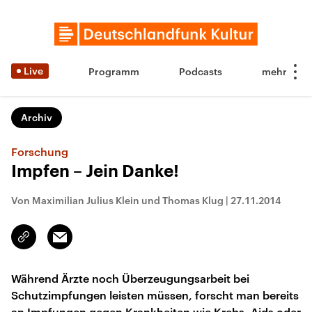
Live
Programm
Podcasts
Archiv
Forschung
Impfen – Jein Danke!
Von Maximilian Julius Klein und Thomas Klug
|
27.11.2014
Email
Link
kopieren/teilen
Während Ärzte noch Überzeugungsarbeit bei
Schutzimpfungen leisten müssen, forscht man bereits
an Impfungen gegen Krankheiten wie Krebs, Aids oder