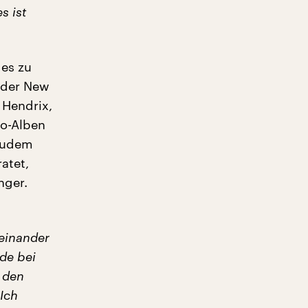
s ist
ges zu
l der New
 Hendrix,
lo-Alben
 Zudem
atet,
nger.
reinander
de bei
r den
Ich