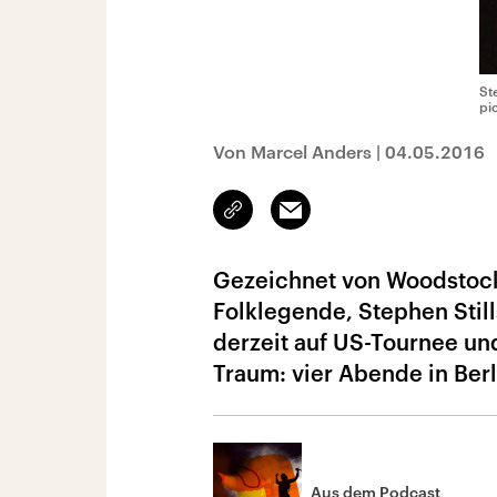
St
pi
Von Marcel Anders
|
04.05.2016
Link
Email
kopieren/teilen
Gezeichnet von Woodstock 
Folklegende, Stephen Stills
derzeit auf US-Tournee und
Traum: vier Abende in Berl
Aus dem Podcast