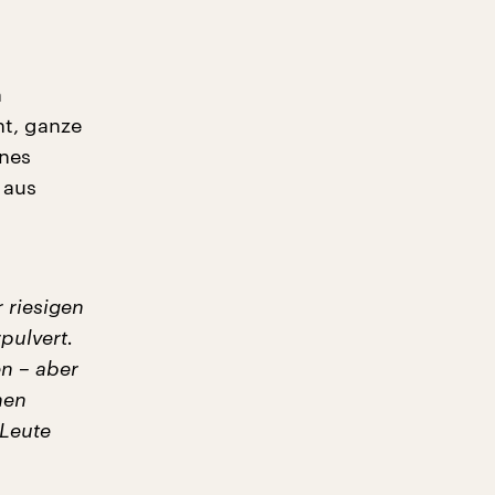
n
ht, ganze
ines
 aus
 riesigen
pulvert.
en – aber
hen
Leute