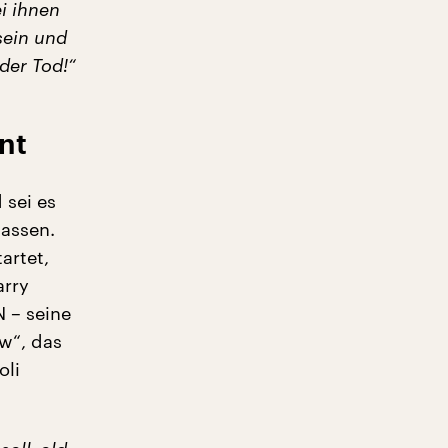
ei ihnen
sein und
der Tod!“
nt
 sei es
lassen.
artet,
arry
 – seine
ow“, das
oli