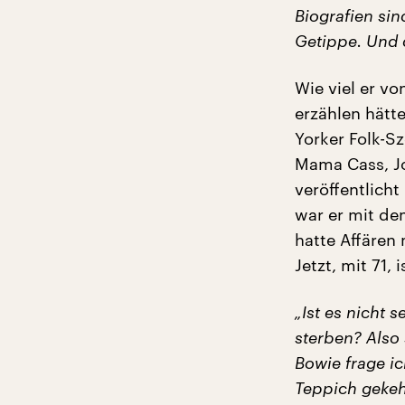
Biografien sin
Getippe. Und d
Wie viel er von
erzählen hätte
Yorker Folk-S
Mama Cass, Jo
veröffentlich
war er mit de
hatte Affären 
Jetzt, mit 71, 
„Ist es nicht 
sterben? Also
Bowie frage ic
Teppich gekeh