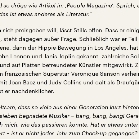
d so dröge wie Artikel im ‚People Magazine‘. Sprich, e
as ist etwas anderes als Literatur.“
 sich preisgeben will, lässt Stills offen. Dass er eini
, steht dagegen außer Frage. Schließlich war er Tei
zene, dann der Hippie-Bewegung in Los Angeles, hat
hn Lennon und Janis Joplin gekannt, zahlreiche So
t und auf Platten befreundeter Künstler mitgewirkt.
m französischen Superstar Veronique Sanson verheir
mit Joan Baez und Judy Collins und galt als Draufgä
ist er nachdenklicher.
seltsam, dass so viele aus einer Generation kurz hinte
 sieben begnadete Musiker – bang, bang, bang! Gera
h mich, wie das passieren konnte. Hat er etwas unte
rt – ist er nicht jedes Jahr zum Check-up gegangen? 