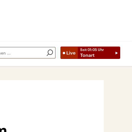
Seit
01:05
Uhr
Live
Tonart
m