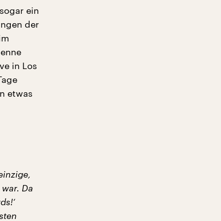
 sogar ein
ungen der
 im
kenne
ve in Los
Tage
an etwas
einzige,
 war. Da
ds!‘
sten