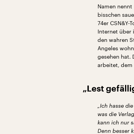
Namen nennt er
bisschen saue
74er CSN&Y-To
Internet über 
den wahren St
Angeles wohnt
gesehen hat. 
arbeitet, dem
„Lest gefäll
„Ich hasse di
was die Verlag
kann ich nur s
Denn besser k