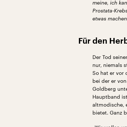
meine, ich kan
Prostata-Kreb
etwas machen 
Für den Herb
Der Tod seine
nur, niemals 
So hat er vor
bei der er vo
Goldberg unte
Hauptband ist
altmodische, 
bietet. Ganz 