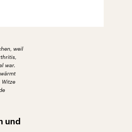
hen, weil
hritis,
l war.
gewärmt
 Witze
de
n und