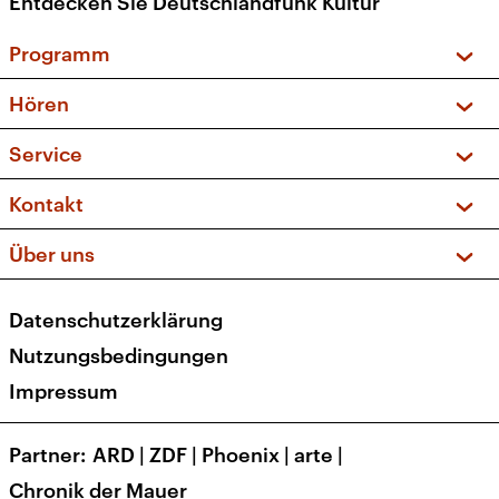
Entdecken Sie Deutschlandfunk Kultur
Programm
Vorschau und Rückschau
Hören
Sendungen und Podcasts
Livestream
Service
Musikliste
Frequenzen (UKW + DAB+)
FAQ
Kontakt
Kakadu – Das Kinderprogramm
Apps
Archiv
Hörerservice
Über uns
Newsletter
Social Media
Deutschlandradio
RSS
Datenschutzerklärung
Presse
Veranstaltungen
Nutzungsbedingungen
Karriere
Impressum
Transparenz
Korrekturen und Richtigstellungen
Partner
ARD
|
ZDF
|
Phoenix
|
arte
|
Barrierefreiheit
Chronik der Mauer