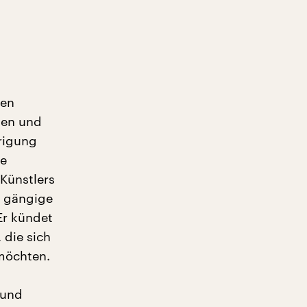
hen
nen und
drigung
ge
Künstlers
h gängige
Er kündet
 die sich
möchten.
 und