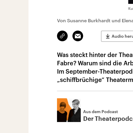
Ku
Von Susanne Burkhardt und Elena
Link
Email
Audio her
kopieren/teilen
Was steckt hinter der The
Fabre? Warum sind die Arb
Im September-Theaterpodc
„schiffbrüchige“ Theaterm
Aus dem Podcast
Der Theaterpodc