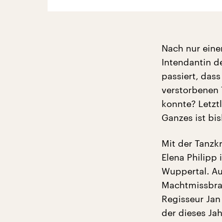
Nach nur eine
Intendantin d
passiert, dass
verstorbenen T
konnte? Letzt
Ganzes ist bi
Mit der Tanzk
Elena Philipp
Wuppertal. A
Machtmissbra
Regisseur Jan
der dieses Ja