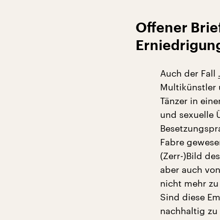
Offener Bri
Erniedrigun
Auch der Fall
Multikünstler
Tänzer in ein
und sexuelle Ü
Besetzungspra
Fabre gewesen
(Zerr-)Bild d
aber auch von
nicht mehr z
Sind diese Em
nachhaltig zu