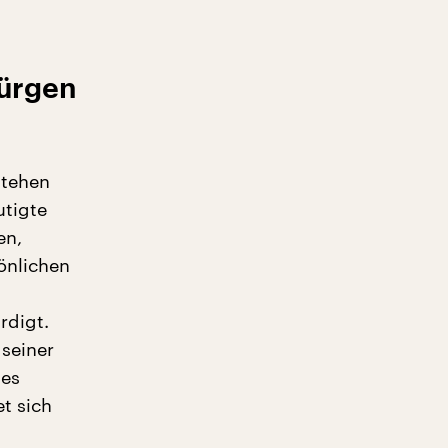
Jürgen
stehen
utigte
en,
önlichen
rdigt.
 seiner
nes
t sich