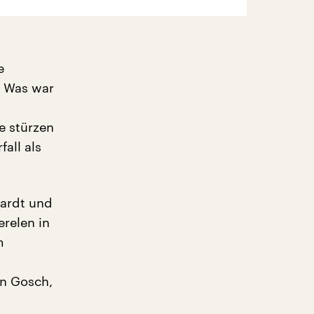
e
 Was war
e stürzen
all als
hardt und
erelen in
m
en Gosch,