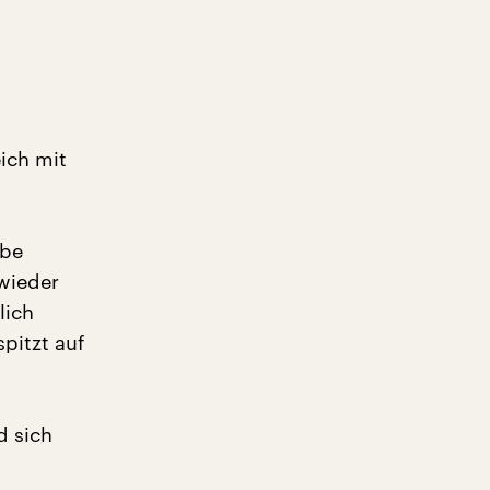
ich mit
abe
wieder
lich
pitzt auf
d sich