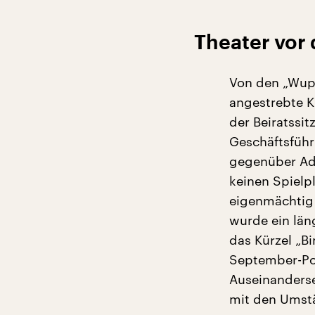
Theater vor
Von den „Wupp
angestrebte K
der Beiratssi
Geschäftsführ
gegenüber Ado
keinen Spielp
eigenmächtig 
wurde ein län
das Kürzel „Bi
September-Po
Auseinanderse
mit den Umstä