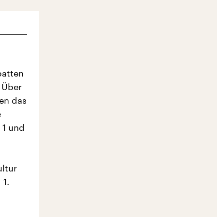
batten
 Über
en das
e
 1 und
ltur
 1.