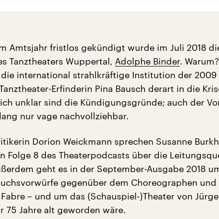
m Amtsjahr fristlos gekündigt wurde im Juli 2018 di
es Tanztheaters Wuppertal,
Adolphe Binder
. Warum?
 die international strahlkräftige Institution der 2009
anztheater-Erfinderin Pina Bausch derart in die Kris
lich unklar sind die Kündigungsgründe; auch der Vorf
slang nur vage nachvollziehbar.
ritikerin Dorion Weickmann sprechen Susanne Burk
 in Folge 8 des Theaterpodcasts über die Leitungsqu
ußerdem geht es in der September-Ausgabe 2018 u
uchsvorwürfe gegenüber dem Choreographen und
 Fabre – und um das (Schauspiel-)Theater von Jürg
hr 75 Jahre alt geworden wäre.