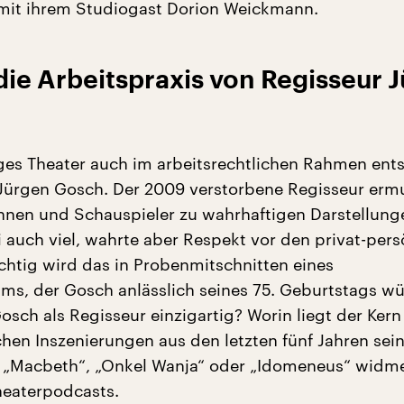
 mit ihrem Studiogast Dorion Weickmann.
 die Arbeitspraxis von Regisseur 
ges Theater auch im arbeitsrechtlichen Rahmen ent
Jürgen Gosch. Der 2009 verstorbene Regisseur erm
nnen und Schauspieler zu wahrhaftigen Darstellung
i auch viel, wahrte aber Respekt vor den privat-pers
chtig wird das in Probenmitschnitten eines
ms, der Gosch anlässlich seines 75. Geburtstags wü
sch als Regisseur einzigartig? Worin liegt der Kern
chen Inszenierungen aus den letzten fünf Jahren sei
 „Macbeth“, „Onkel Wanja“ oder „Idomeneus“ widme
heaterpodcasts.