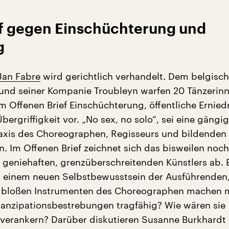
ef gegen Einschüchterung und
g
Jan Fabre
wird gerichtlich verhandelt. Dem belgisc
 und seiner Kompanie Troubleyn warfen 20 Tänzerin
em Offenen Brief Einschüchterung, öffentliche Ernie
bergriffigkeit vor. „No sex, no solo“, sei eine gängi
xis des Choreographen, Regisseurs und bildenden 
. Im Offenen Brief zeichnet sich das bisweilen noc
es geniehaften, grenzüberschreitenden Künstlers ab. 
 einem neuen Selbstbewusstsein der Ausführenden,
u bloßen Instrumenten des Choreographen machen 
anzipationsbestrebungen tragfähig? Wie wären sie
 verankern? Darüber diskutieren Susanne Burkhardt