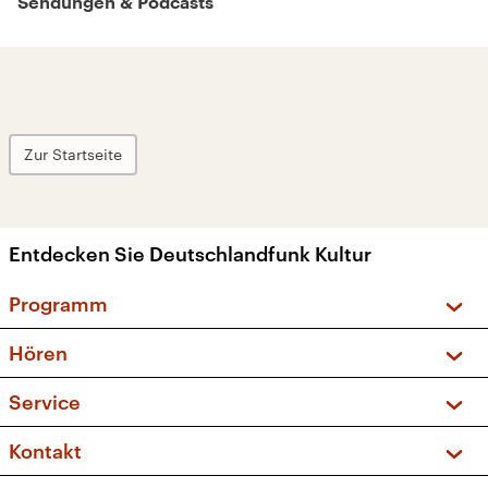
Sendungen & Podcasts
Zur Startseite
Entdecken Sie Deutschlandfunk Kultur
Programm
Vorschau und Rückschau
Hören
Sendungen und Podcasts
Livestream
Service
Musikliste
Frequenzen (UKW + DAB+)
FAQ
Kontakt
Kakadu – Das Kinderprogramm
Apps
Archiv