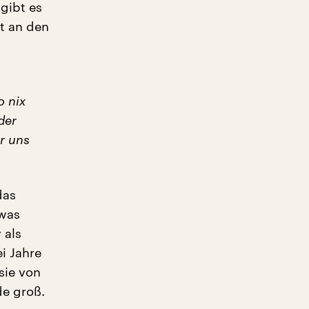
gibt es
t an den
o nix
der
r uns
das
twas
 als
i Jahre
sie von
de groß.