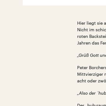
Hier liegt sie
Nicht im schi
roten Backste
Jahren das Fe
„Grüß Gott un
Peter Borcher
Mittvierziger
acht oder zwö
„Also der ´hu
Der „hub:raum