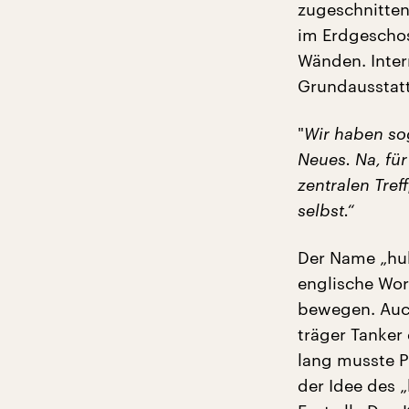
zugeschnitten
im Erdgescho
Wänden. Inter
Grundausstatt
"
Wir haben sog
Neues. Na, für
zentralen Tref
selbst.“
Der Name „hub
englische Wor
bewegen. Auch
träger Tanker
lang musste P
der Idee des 