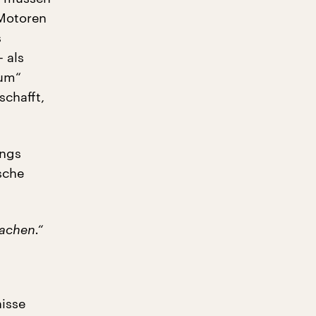
 Motoren
s
 als
aum“
schafft,
ings
sche
achen.“
nisse