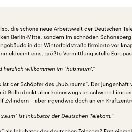
 also, die schöne neue Arbeitswelt der Deutschen Te
cken Berlin-Mitte, sondern im schnöden Schöneberg
ingebäude in der Winterfeldstraße firmierte vor kna
rnmeldeamt eins, größte Vermittlungsstelle Europas
d herzlich willkommen im ´hub:raum‘.“
s ist der Schöpfer des „hub:raums“. Der jungenhaft
 mit Brille denkt aber keineswegs an schwere Limous
lf Zylindern – aber irgendwie doch an ein Kraftzent
b:raum` ist Inkubator der Deutschen Telekom.“
“ als Inkubator der deutschen Telekom? Erst einma