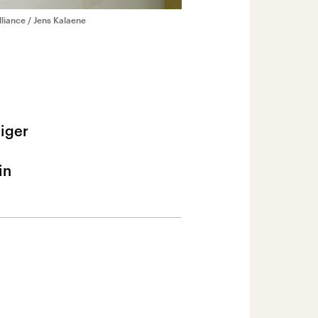
lliance / Jens Kalaene
eiger
in