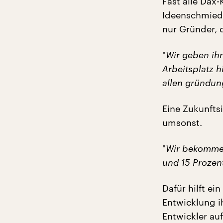
Fast alle Dax
Ideenschmiede
nur Gründer, 
"
Wir geben ih
Arbeitsplatz h
allen gründun
Eine Zukunftsi
umsonst.
"
Wir bekommen
und 15 Prozent
Dafür hilft e
Entwicklung i
Entwickler auf