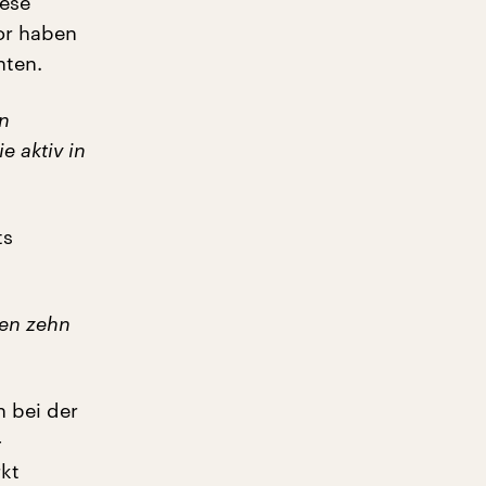
iese
or haben
nten.
en
e aktiv in
ts
hen zehn
 bei der
-
rkt