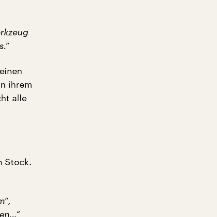
erkzeug
s.“
 einen
in ihrem
ht alle
n Stock.
m“,
ten…“