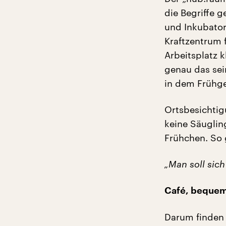
die Begriffe 
und Inkubator
Kraftzentrum 
Arbeitsplatz 
genau das sein
in dem Frühge
Ortsbesichtigu
keine Säuglin
Frühchen. So 
„Man soll sic
Café, bequem
Darum finden 