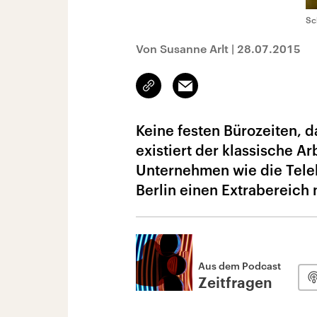
Sc
Von Susanne Arlt
|
28.07.2015
Link
Email
kopieren/teilen
Keine festen Bürozeiten, da
existiert der klassische A
Unternehmen wie die Telek
Berlin einen Extrabereich n
Aus dem Podcast
Zeitfragen