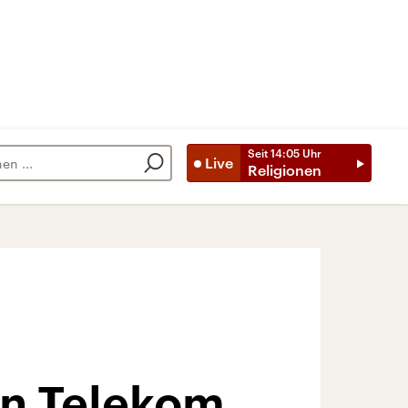
Seit
14:05
Uhr
Live
Religionen
en Telekom