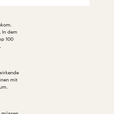
lekom.
. In dem
pp 100
.
 wirkende
inen mit
rum.
l müssen