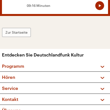
09:16 Minuten
Zur Startseite
Entdecken Sie Deutschlandfunk Kultur
Programm
Vorschau und Rückschau
Hören
Sendungen und Podcasts
Livestream
Service
Musikliste
Frequenzen (UKW + DAB+)
FAQ
Kontakt
Kakadu – Das Kinderprogramm
Apps
Archiv
Hörerservice