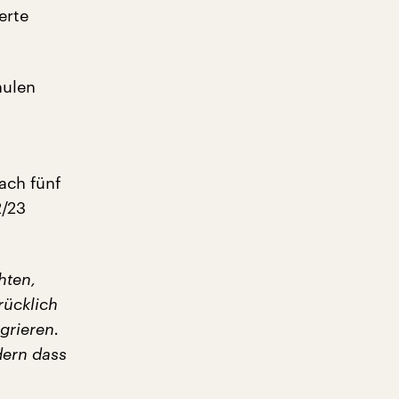
erte
hulen
ach fünf
2/23
hten,
rücklich
grieren.
dern dass