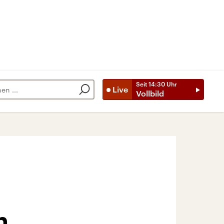
Seit
14:30
Uhr
Live
Vollbild
h