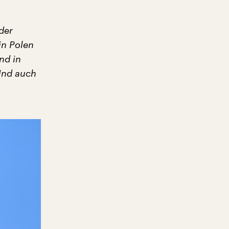
der
in Polen
nd in
 Und auch