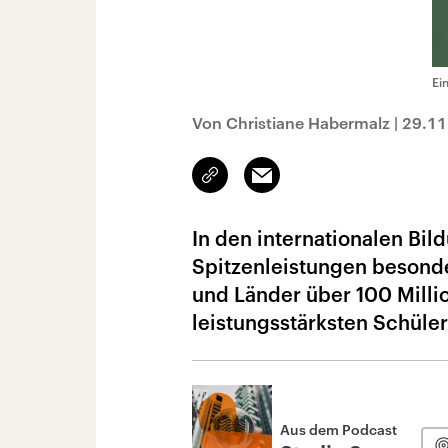
Ei
Von Christiane Habermalz
|
29.11
Link
Email
kopieren/teilen
In den internationalen Bi
Spitzenleistungen besonde
und Länder über 100 Mill
leistungsstärksten Schüle
Aus dem Podcast