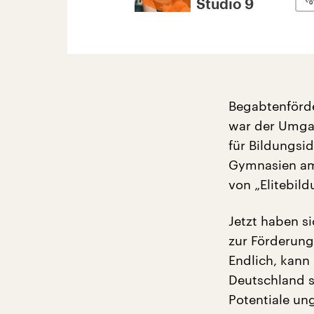
Studio 9
Begabtenförde
war der Umgan
für Bildungsi
Gymnasien am 
von „Elitebil
Jetzt haben s
zur Förderung
Endlich, kann
Deutschland s
Potentiale un