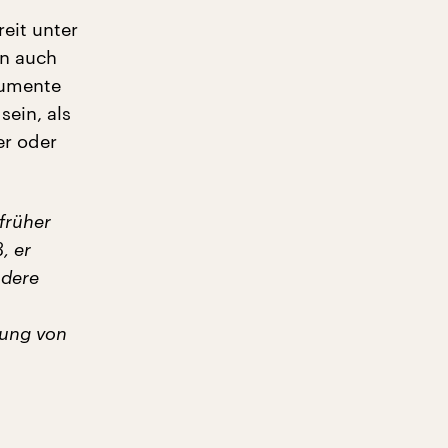
reit unter
nn auch
rumente
sein, als
er oder
früher
, er
ndere
rung von