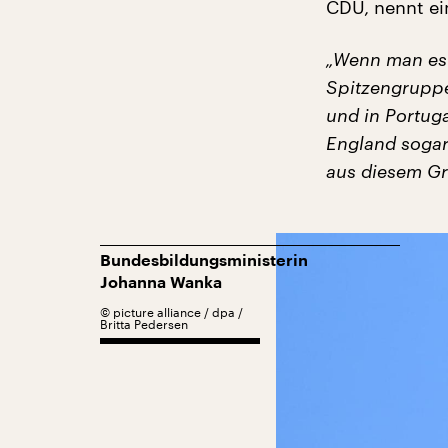
CDU, nennt ei
„Wenn man es v
Spitzengruppe
und in Portuga
England sogar
aus diesem Gru
Bundesbildungsministerin
Johanna Wanka
©
picture alliance / dpa /
Britta Pedersen