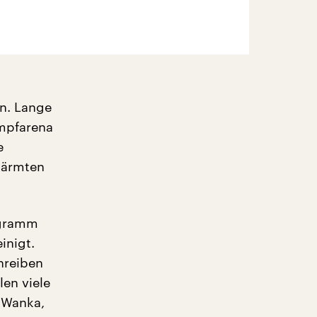
en. Lange
ampfarena
e
wärmten
ogramm
inigt.
hreiben
en viele
 Wanka,