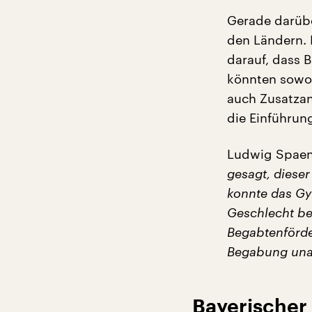
Gerade darüber
den Ländern. 
darauf, dass 
könnten sowoh
auch Zusatzan
die Einführun
Ludwig Spaen
gesagt, dieser 
konnte das Gy
Geschlecht be
Begabtenförder
Begabung unab
Bayerischer