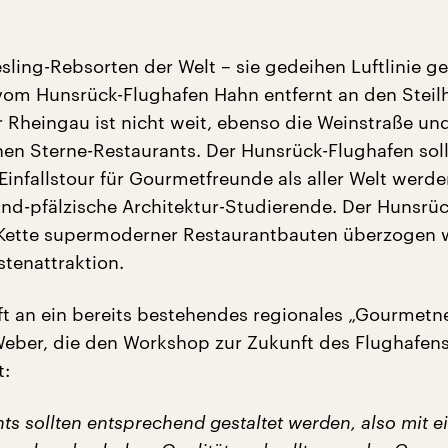
esling-Rebsorten der Welt – sie gedeihen Luftlinie g
vom Hunsrück-Flughafen Hahn entfernt an den Stei
r Rheingau ist nicht weit, ebenso die Weinstraße un
inen Sterne-Restaurants. Der Hunsrück-Flughafen sol
Einfallstour für Gourmetfreunde als aller Welt werde
and-pfälzische Architektur-Studierende. Der Hunsrüc
r Kette supermoderner Restaurantbauten überzogen 
stenattraktion.
ft an ein bereits bestehendes regionales „Gourmetn
 Weber, die den Workshop zur Zukunft des Flughafen
t:
ts sollten entsprechend gestaltet werden, also mit 