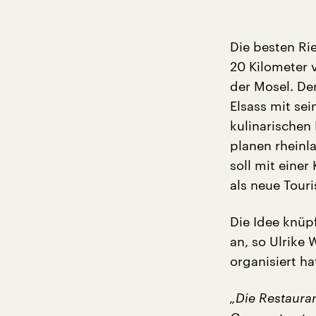
Die besten Ri
20 Kilometer 
der Mosel. De
Elsass mit se
kulinarischen 
planen rheinl
soll mit eine
als neue Touri
Die Idee knüp
an, so Ulrike
organisiert ha
„Die Restauran