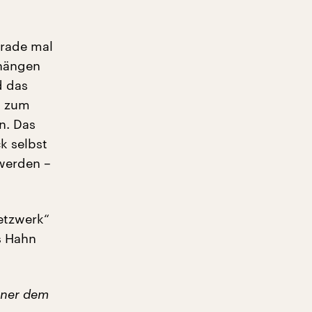
erade mal
lhängen
d das
l zum
n. Das
k selbst
werden –
etzwerk“
s Hahn
einer dem