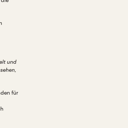
 die
m
elt und
 sehen,
nden für
ch