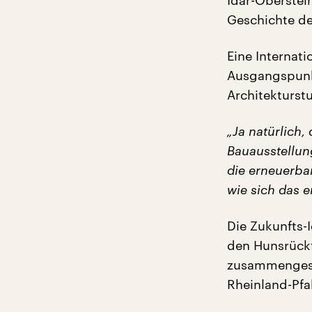
Idar-Oberstein
Geschichte de
Eine Internat
Ausgangspunkt
Architekturst
„Ja natürlich
Bauausstellung
die erneuerba
wie sich das e
Die Zukunfts-
den Hunsrückf
zusammengeste
Rheinland-Pfa