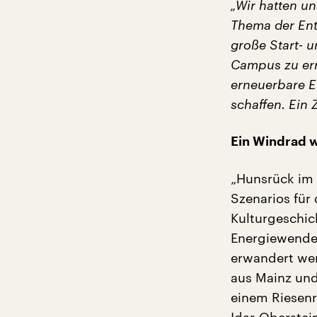
„Wir hatten u
Thema der Ent
große Start- u
Campus zu err
erneuerbare E
schaffen. Ein
Ein Windrad w
„Hunsrück im G
Szenarios für
Kulturgeschic
Energiewende
erwandert wer
aus Mainz und
einem Riesenr