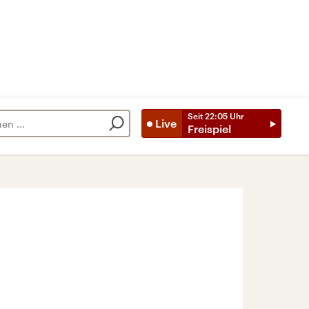
Seit
22:05
Uhr
Live
Freispiel