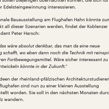
 sollen diejenigen übernachten können, die sich für
r Edelsteingewinnung interessieren.
ionale Bauausstellung am Flughafen Hahn könnte zu
 all dieser Szenarien werden, findet der Koblenzer
udent Peter Harsch:
, das wäre absolut denkbar, das man da eine neue
 schafft, wo eben dann noch die Technik mit reinspi
ren Fortbewegungsmittel. Wäre sicher interessant zu
ntwickeln könnte in der Zukunft.“
Ideen der rheinland-pfälzischen Architekturstudiere
lughafen sind nun zu einer kleinen Ausstellung
llt worden. Sie soll in den nächsten Monaten dur
lz wandern.