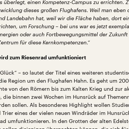
ns überlegt, einen Kompetenz-Campus zu errichten. 
wicklung dieses großen Flughafens. Weil man eben d
nd Landebahn hat, weil wir die Fläche haben, dort e
ichten, um Forschung – bei uns war es jetzt exempla
nergien oder auch Fortbewegungsmittel der Zukunft 
 Zentrum für diese Kernkompetenzen.“
ird zum Riesenrad umfunktioniert
lück“ – so lautet der Titel eines weiteren studenti
 die Region um den Flughafen Hahn. Es geht um 200
hte von den Römern bis zum Kalten Krieg und zur ak
, die binnen zwei Wochen im Hunsrück auf Themen
den sollen. Als besonderes Highlight wollen Studi
 Trier eines der vielen neuen Windräder im Hunsrüc
ad umfunktionieren. In den Grotten der alten Edelst