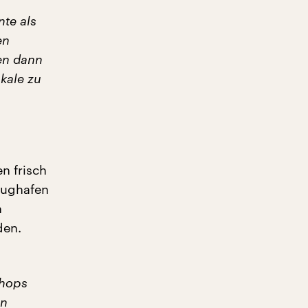
nte als
en
den dann
kale zu
n frisch
lughafen
n
den.
:
shops
on