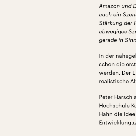
Amazon und DH
auch ein Szena
Stärkung der R
abwegiges Sze
gerade in Sin
In der nahege
schon die ers
werden. Der L
realistische Al
Peter Harsch 
Hochschule K
Hahn die Idee
Entwicklungs