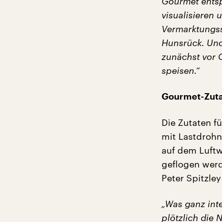
Gourmet entsp
visualisieren 
Vermarktungsst
Hunsrück. Und
zunächst vor 
speisen.“
Gourmet-Zuta
Die Zutaten f
mit Lastdrohn
auf dem Luftw
geflogen werd
Peter Spitzle
„Was ganz int
plötzlich die