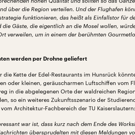
rechenden hohen Qualität und sollten so das Ganze
und über die Region verteilen. Und der Flughafen kön
rategie funktionieren, das heißt als Einfallstor für d
 die Gäste, die eigentlich an die Mosel wollen, wür
Ort verweilen, um in einem der berühmten Gourmetlo
ten werden per Drohne geliefert
ür die Kette der Edel-Restaurants im Hunsrück könnte
en oder kleinen, geräuscharmen Luftschiffen vom F
eg in die abgelegenen Orte der waldreichen Regio
en, so ein weiteres Zukunftsszenario der Studieren
y vom Architektur-Fachbereich der TU Kaiserslautern
eressant war ist, dass kurz nach dem Ende des Work
 Nachrichten übersprudelten mit diesen Meldungen v