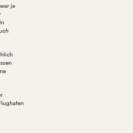
war ja
r
in
auch
hlich
ossen
ine
er
Flughafen