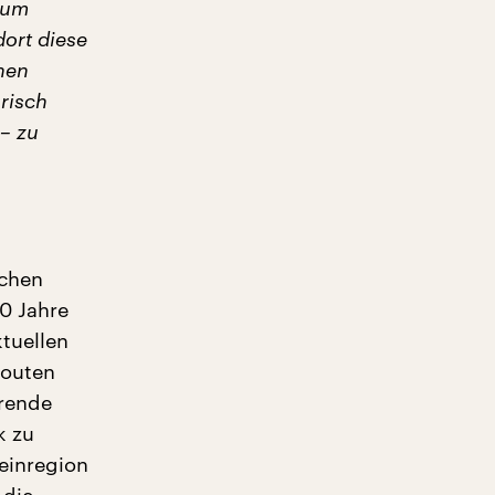
Zum
ort diese
inen
risch
– zu
schen
0 Jahre
tuellen
routen
erende
k zu
einregion