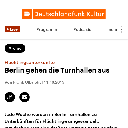
Live
Programm
Podcasts
Archiv
Flüchtlingsunterkünfte
Berlin gehen die Turnhallen aus
Von Frank Ulbricht
|
11.10.2015
Email
Link
kopieren/teilen
Jede Woche werden in Berlin Turnhallen zu
Unterkünften für Flüchtlinge umgewandelt.
Inzwischen regt sich darüber Unmut unter Sportlern.