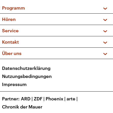
Programm
Vorschau und Rückschau
Hören
Sendungen und Podcasts
Livestream
Service
Musikliste
Frequenzen (UKW + DAB+)
FAQ
Kontakt
Kakadu – Das Kinderprogramm
Apps
Archiv
Hörerservice
Über uns
Newsletter
Social Media
Deutschlandradio
RSS
Datenschutzerklärung
Presse
Veranstaltungen
Nutzungsbedingungen
Karriere
Impressum
Transparenz
Korrekturen und Richtigstellungen
Partner
ARD
|
ZDF
|
Phoenix
|
arte
|
Barrierefreiheit
Chronik der Mauer