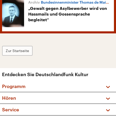
Bundesinnenminister Thomas de Maizière
„Gewalt gegen Asylbewerber wird von
Hassmails und Gossensprache
begleitet“
Zur Startseite
Entdecken Sie Deutschlandfunk Kultur
Programm
Vorschau und Rückschau
Hören
Sendungen und Podcasts
Livestream
Service
Musikliste
Frequenzen (UKW + DAB+)