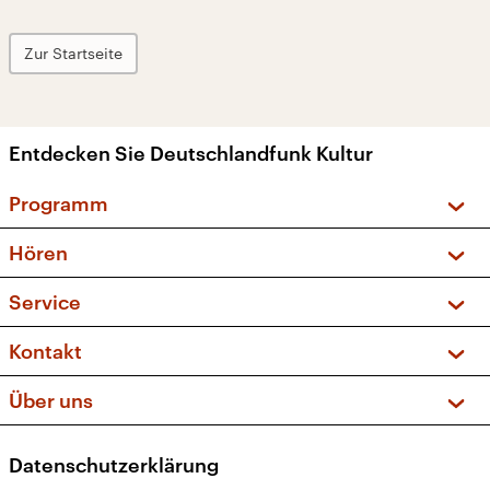
Zur Startseite
Entdecken Sie Deutschlandfunk Kultur
Programm
Vorschau und Rückschau
Hören
Sendungen und Podcasts
Livestream
Service
Musikliste
Frequenzen (UKW + DAB+)
FAQ
Kontakt
Kakadu – Das Kinderprogramm
Apps
Archiv
Hörerservice
Über uns
Newsletter
Social Media
Deutschlandradio
RSS
Datenschutzerklärung
Presse
Veranstaltungen