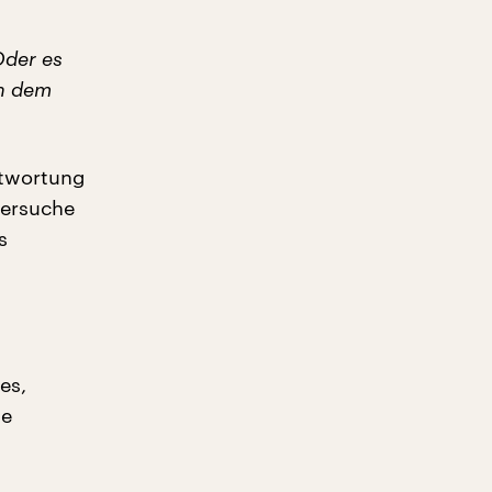
Oder es
n dem
ntwortung
versuche
s
es,
te