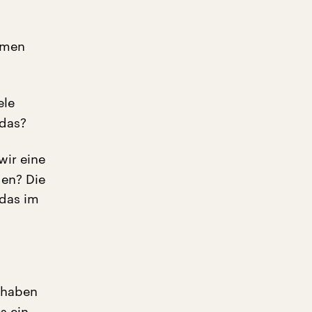
ömen
ele
 das?
wir eine
gen? Die
 das im
e haben
s ein