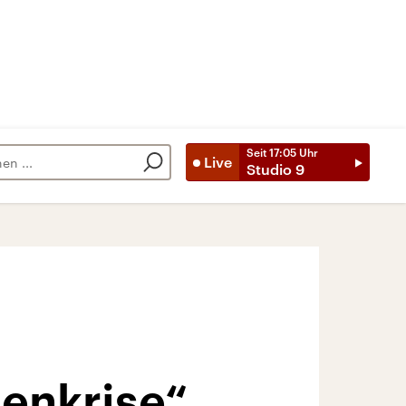
Seit
17:05
Uhr
Live
Studio 9
enkrise“