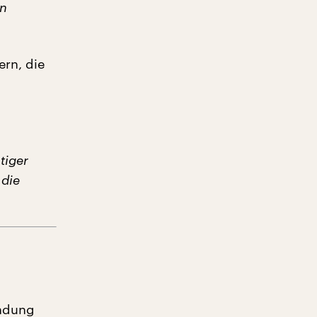
on
ern, die
tiger
 die
endung