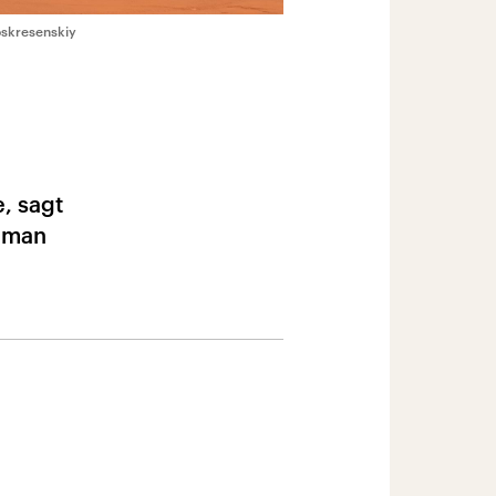
Voskresenskiy
, sagt
e man