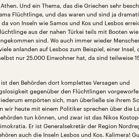
s Athen. Und ein Thema, das die Griechen sehr beschä
hema Flüchtlinge, und das waren und sind ja dramat
ns da von Inseln wie Samos und Kos und Lesbos erre
lüchtlinge aus der nahen Türkei teils mit Booten wie
angekommen sind. Wo auch immer wieder Mensche
viele anlanden auf Lesbos zum Beispiel, einer Insel,
selbst nur 25.000 Einwohner hat, da sind teilweise 1
ist den Behörden dort komplettes Versagen und
slosigkeit gegenüber den Flüchtlingen vorgeworfe
iederum empörten sich, man überließe sie ihrem Sc
n wir heute mit einem Politiker sprechen über die 
Behörden tun können, und zwar ist das Nikos Kostop
imokratia. Er ist Generalsekretär der Region Nordre
ehören auch die Inseln Lesbos und Kos. Kalimera! G