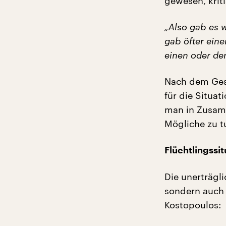
gewesen, kriti
„Also gab es 
gab öfter ei
einen oder de
Nach dem Gese
für die Situat
man in Zusamm
Mögliche zu t
Flüchtlingssi
Die unerträgli
sondern auch 
Kostopoulos: