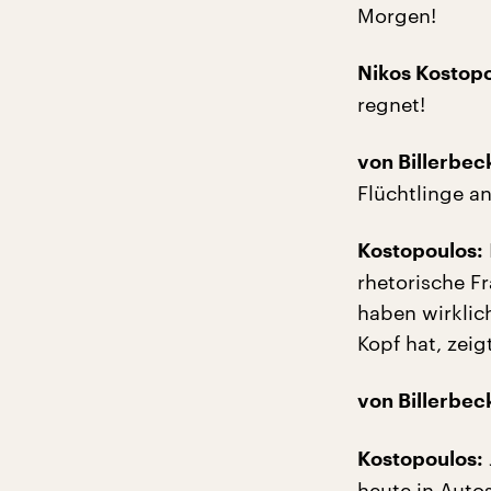
Morgen!
Nikos Kostopo
regnet!
von Billerbec
Flüchtlinge a
Kostopoulos:
rhetorische F
haben wirklic
Kopf hat, zeigt
von Billerbec
Kostopoulos:
heute in Auto