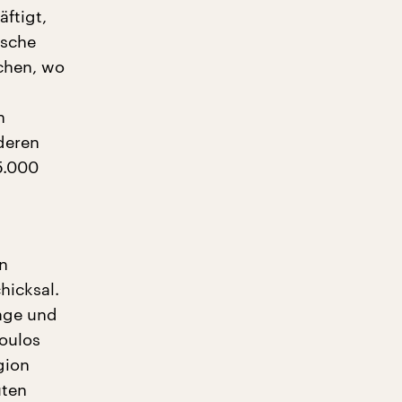
ftigt,
ische
ichen, wo
n
 deren
5.000
n
hicksal.
Lage und
oulos
gion
uten