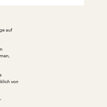
ge auf
im
ömen,
s
klich von
“