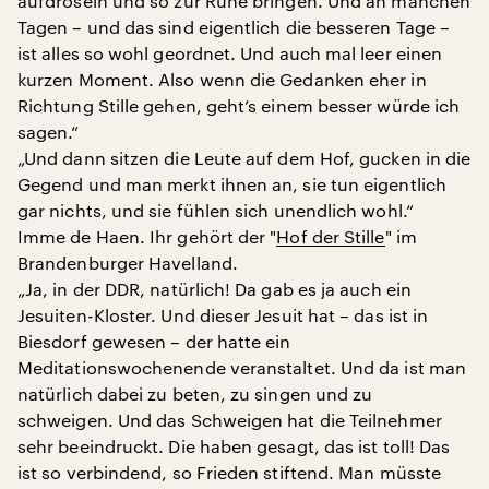
aufdröseln und so zur Ruhe bringen. Und an manchen
Tagen – und das sind eigentlich die besseren Tage –
ist alles so wohl geordnet. Und auch mal leer einen
kurzen Moment. Also wenn die Gedanken eher in
Richtung Stille gehen, geht’s einem besser würde ich
sagen.“
„Und dann sitzen die Leute auf dem Hof, gucken in die
Gegend und man merkt ihnen an, sie tun eigentlich
gar nichts, und sie fühlen sich unendlich wohl.“
Imme de Haen. Ihr gehört der "
Hof der Stille
" im
Brandenburger Havelland.
„Ja, in der DDR, natürlich! Da gab es ja auch ein
Jesuiten-Kloster. Und dieser Jesuit hat – das ist in
Biesdorf gewesen – der hatte ein
Meditationswochenende veranstaltet. Und da ist man
natürlich dabei zu beten, zu singen und zu
schweigen. Und das Schweigen hat die Teilnehmer
sehr beeindruckt. Die haben gesagt, das ist toll! Das
ist so verbindend, so Frieden stiftend. Man müsste