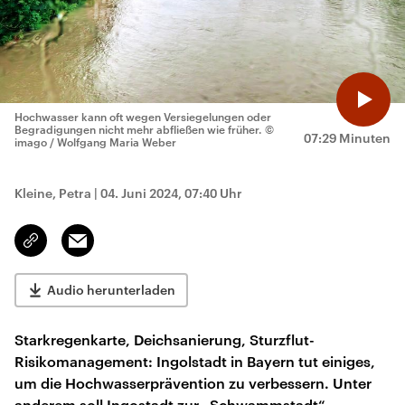
Hochwasser kann oft wegen Versiegelungen oder
Begradigungen nicht mehr abfließen wie früher.
©
07:29 Minuten
imago / Wolfgang Maria Weber
Kleine, Petra
|
04. Juni 2024, 07:40 Uhr
Email
Link
kopieren/teilen
Audio herunterladen
Starkregenkarte, Deichsanierung, Sturzflut-
Risikomanagement: Ingolstadt in Bayern tut einiges,
um die Hochwasserprävention zu verbessern. Unter
anderem soll Ingostadt zur „Schwammstadt“