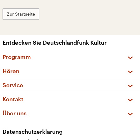
Zur Startseite
Entdecken Sie Deutschlandfunk Kultur
Programm
Vorschau und Rückschau
Hören
Sendungen und Podcasts
Livestream
Service
Musikliste
Frequenzen (UKW + DAB+)
FAQ
Kontakt
Kakadu – Das Kinderprogramm
Apps
Archiv
Hörerservice
Über uns
Newsletter
Social Media
Deutschlandradio
RSS
Datenschutzerklärung
Presse
Veranstaltungen