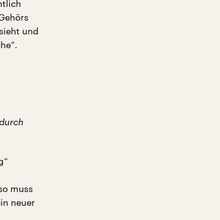
tlich
 Gehörs
sieht und
he“.
 durch
g“
so muss
ein neuer