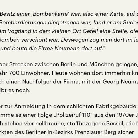
Besitz einer ‚Bombenkarte‘ war, also einer Karte, auf 
r Bombardierungen eingetragen war, fand er am Südos
m Vogtland in dem kleinen Ort Gefell eine Stelle, die
n Bomben verschont war. Deswegen zog man dort im le
n und baute die Firma Neumann dort auf.“
alber Strecken zwischen Berlin und München gelegen,
ähr 700 Einwohner. Heute wohnen dort immerhin k
h einen Nachfolger der Firma, mit der Georg Neum
ibt es noch.
r zur Anmeldung in dem schlichten Fabrikgebäude 
amme es einer Folge „Polizeiruf 110“ aus den 1970er 
h stehen vier hellbraune, stoffbezogene Sessel, die 
ten des Berliner In-Bezirks Prenzlauer Berg sicher