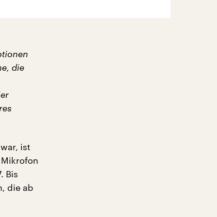
otionen
e, die
ier
res
war, ist
s Mikrofon
. Bis
, die ab