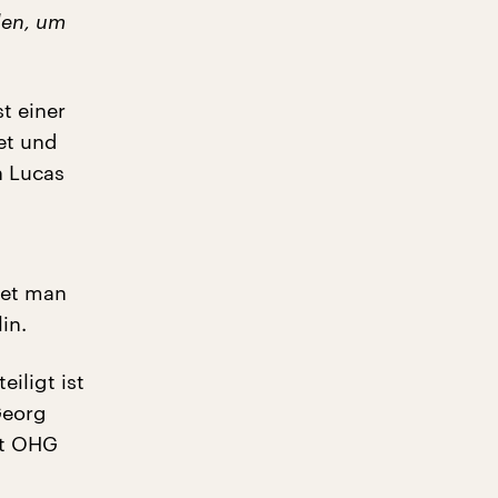
len, um
t einer
et und
n Lucas
det man
in.
iligt ist
Georg
ft OHG
d