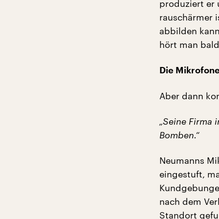
produziert er
rauschärmer i
abbilden kann
hört man bald
Die Mikrofone
Aber dann ko
„Seine Firma i
Bomben.“
Neumanns Mikr
eingestuft, ma
Kundgebungen
nach dem Verl
Standort gef