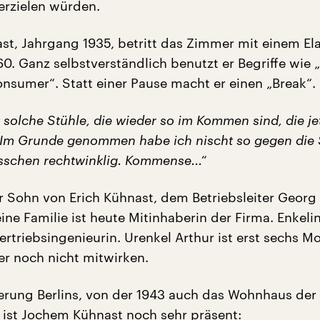
erzielen würden.
t, Jahrgang 1935, betritt das Zimmer mit einem Elan
60. Ganz selbstverständlich benutzt er Begriffe wie 
onsumer“. Statt einer Pause macht er einen „Break“.
t solche Stühle, die wieder so im Kommen sind, die jet
Im Grunde genommen habe ich nischt so gegen die 
isschen rechtwinklig. Kommense...“
r Sohn von Erich Kühnast, dem Betriebsleiter Georg
ne Familie ist heute Mitinhaberin der Firma. Enkeli
Vertriebsingenieurin. Urenkel Arthur ist erst sechs M
r noch nicht mitwirken.
rung Berlins, von der 1943 auch das Wohnhaus der 
, ist Jochem Kühnast noch sehr präsent: