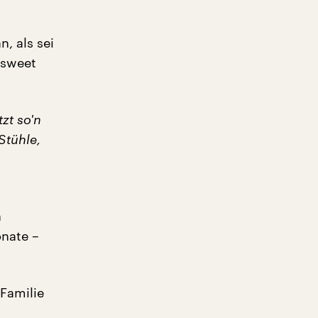
, als sei
„sweet
zt so'n
Stühle,
n
onate –
Familie