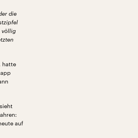
der die
tzipfel
 völlig
tzten
 hatte
napp
ann
sieht
Jahren:
heute auf