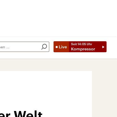
Seit
14:05
Uhr
Live
Kompressor
er Welt