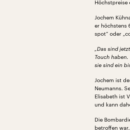
Höchstpreise 
Jochem Kühnas
er höchstens 
spot“ oder „c
„Das sind jetz
Touch haben. 
sie sind ein b
Jochem ist de
Neumanns. Sei
Elisabeth ist 
und kann dahe
Die Bombardie
betroffen war