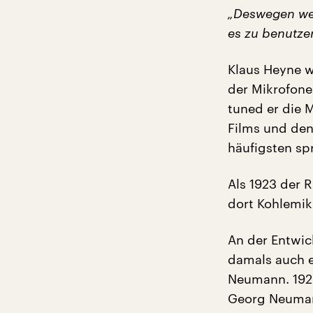
„Deswegen wer
es zu benutze
Klaus Heyne w
der Mikrofone
tuned er die 
Films und den
häufigsten sp
Als 1923 der 
dort Kohlemikr
An der Entwic
damals auch e
Neumann. 1928
Georg Neumann