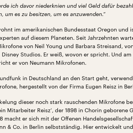
de ich davor niederknien und viel Geld dafür bezah
n, um es zu besitzen, um es anzuwenden.“
ohnt im amerikanischen Bundesstaat Oregon und is
xperten auf diesem Planeten. Seit Jahrzehnten wart
Mikrofone von Neil Young und Barbara Streisand, vo
 Disney Studios. Er weiß, wovon er spricht. Und am
richt er von Neumann Mikrofonen.
Rundfunk in Deutschland an den Start geht, verwen
ofone, hergestellt von der Firma Eugen Reisz in Berl
kelung dieser noch stark rauschenden Mikrofone bete
in Mitarbeiter Reisz‘, der 1898 in Chorin geborene 
 macht er sich mit der Offenen Handelsgesellscha
 & Co. in Berlin selbstständig. Hier entwickelt un