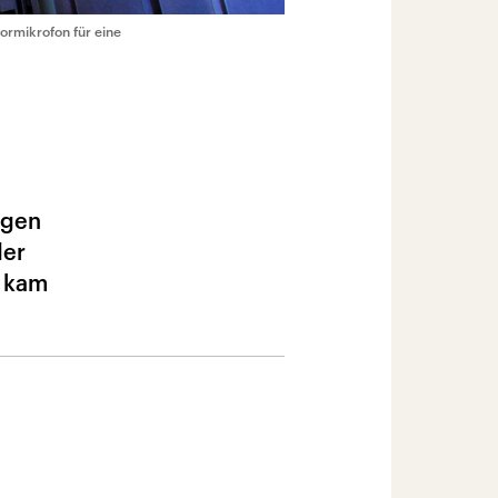
ormikrofon für eine
ngen
der
n kam