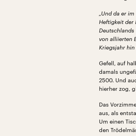
„Und da er im 
Heftigkeit de
Deutschlands i
von alliierte
Kriegsjahr hi
Gefell, auf h
damals ungef
2500. Und auc
hierher zog, g
Das Vorzimme
aus, als entst
Um einen Tisc
den Trödelmärk