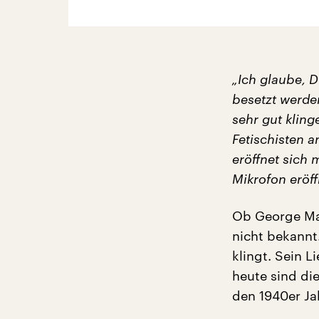
„Ich glaube, 
besetzt werden
sehr gut kling
Fetischisten a
eröffnet sich 
Mikrofon eröf
Ob George Mart
nicht bekannt.
klingt. Sein 
heute sind di
den 1940er J