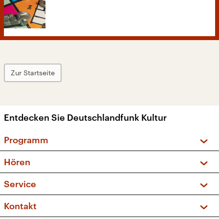
Zur Startseite
Entdecken Sie Deutschlandfunk Kultur
Programm
Vorschau und Rückschau
Hören
Sendungen und Podcasts
Livestream
Service
Musikliste
Frequenzen (UKW + DAB+)
FAQ
Kontakt
Kakadu – Das Kinderprogramm
Apps